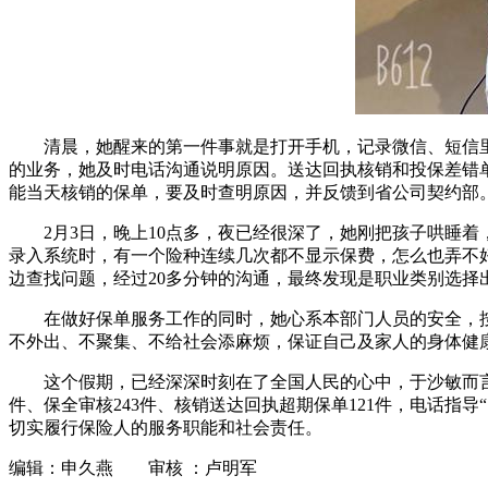
清晨，她醒来的第一件事就是打开手机，记录微信、短信
的业务，她及时电话沟通说明原因。送达回执核销和投保差错
能当天核销的保单，要及时查明原因，并反馈到省公司契约部
2月3日，晚上10点多，夜已经很深了，她刚把孩子哄睡
录入系统时，有一个险种连续几次都不显示保费，怎么也弄不
边查找问题，经过20多分钟的沟通，最终发现是职业类别选
在做好保单服务工作的同时，她心系本部门人员的安全，
不外出、不聚集、不给社会添麻烦，保证自己及家人的身体健
这个假期，已经深深时刻在了全国人民的心中，于沙敏而言
件、保全审核243件、核销送达回执超期保单121件，电话指
切实履行保险人的服务职能和社会责任。
编辑：申久燕 审核 ：卢明军