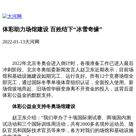
体彩助力场馆建设 百姓结下“冰雪奇缘”
2022-01-13
大河网
2022年北京冬奥会进入倒计时，各项准备工作已进入最后
冲刺阶段。北京冬奥组委新闻发言人赵卫东近期表示，目前场
馆和基础设施建设如期完工、运行良好。所有12个竞赛场馆全
部完工，通过国际冬季单项体育组织认证，全面投入使用。新
场馆拔地而起、旧场馆华丽变身离不开资金的投入，这背后是
体彩公益金的默默支持。
体彩公益金支持冬奥场馆建设
赵卫东介绍：“我们举办了十项国际测试赛、两项国内测
试活动和三个国际训练周活动，共有2000多名境外运动员、随
队官员和国际技术官员等来华，各方对我们的场馆和基础设施