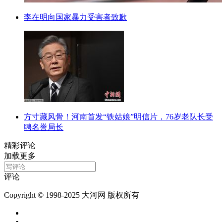
李在明向国家暴力受害者致歉
方寸藏风骨！河南首发“铁姑娘”明信片，76岁老队长受
聘名誉局长
精彩评论
加载更多
评论
Copyright © 1998-2025 大河网 版权所有