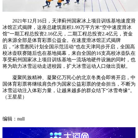
2021年12月16日，天津蓟州国家冰上项目训练基地速度滑
冰馆正式揭牌，这座总建筑面积1.99万平方米“空中速度滑冰
馆”一期工程总投资2.16亿元，二期工程总投资2.4亿元，资金
的来源全部是体育彩票公益金。在速度滑冰馆正式揭牌
后，“冰雪惠民计划全国示范活动”也在天津同步开启，全国高
校冰壶联赛随后也在基地揭幕，来自全国的16支高校冰壶队在
享受蓟州国家冰上项目训练基地一流场地硬件设施的同时，也
将为助力冰雪运动走进校园，扩大冰雪运动人口做出贡献。
凝聚民族精神、凝聚亿万民心的北京冬奥会即将开启，中
国体育彩票将继续肩负作为国家公益彩票的使命担当，不断为
冰雪运动注入体彩力量，让越来越多的群众结下“冰雪奇缘”。
（王星星）
编辑：null