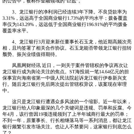
的公告中，被称作金融领域的“巨蠹”。
3、龙江银行的净利润已经连续3年下降。不良贷款率为
3.31%，远远高于全国商业银行1.73%的平均水平；拨备覆盖
率仅为143.29%，远远低于全国商业银行196.91%的平均拨备
覆盖率水平。
4、龙江银行3月迎来新任董事长石玉龙，他近期高频次亮
相，且均签署了相关合作协议。石玉龙能否带领龙江银行扭转
颓势、振兴业绩值得期待。
凤凰网财经讯 近日，一则关于案件管辖权的争议再次让
龙江银行成为舆论关注的焦点。ST海投就一笔14.64亿元的担
保事宜向海南省第一中级人民法院起诉龙江银行伊春新兴支
行。随后龙江银行先后两次提出管辖权异议，该案现在审理
中。
这只是龙江银行遭遇众多风波的一个缩影。近一年以来，
龙江银行给人印象最深的几个关键词是违规、罚单和反腐。今
年4月，该行曾因19项违规领到了上半年城商行最大的罚单；
不到一年，原董事长、行长相继落马等一系列消息，都让龙江
银行频繁引发市场关注。也让人不禁要问，这家银行到底怎么
了？