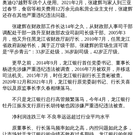
奥迪Q7越野车供个人使用。2021年2月，张建辉与家人到三亚
过春节，食宿等相关费用12万余元由私营企业主支付，张建辉
还存在其他严重违纪违法问题。
张建辉在财政部工作长达14年之久，从财政部人事司干部
调配处干部一路升至财政部农业司副司长级干部。2005年3
月，他又升任黑龙江省财政厅副厅长，2010年7月，任黑龙江
省政府副秘书长，属于正厅级干部。张建辉的官场生涯可谓
是“平步青云”：33岁正处级，36岁副司级，42岁正厅级。
更早之前，2014年9月，龙江银行首任党委书记、董事长
杨进先涉嫌严重违纪违法被调查，2016年7月被双开，并移送
司法机关。2015年7月，时任龙江银行副行长王贵彬被查。
2020年12月和2021年1月，龙江银行原党委副书记、行长关喜
华以及原监事长李久春相继落马。
不只是龙江银行总行高管频繁落马，今年4月，龙江银行
牡丹江振东支行原行长胡传敏也因涉嫌严重违纪违法被查。
净利润连跌三年 不良率远远超过行业平均水平
原董事长、行长落马频率如此之高，内控问题如此之多，
让市场对于龙江银行的业绩不敢有过多期待。龙江银行的年报