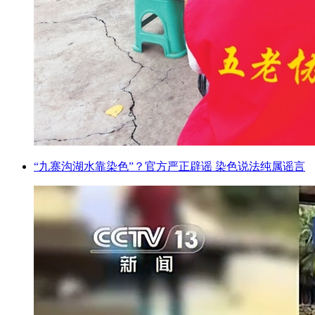
“九寨沟湖水靠染色”？官方严正辟谣 染色说法纯属谣言