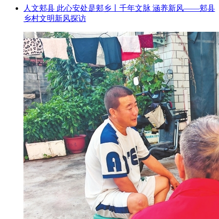
人文郏县 此心安处是郏乡丨千年文脉 涵养新风——郏县
乡村文明新风探访