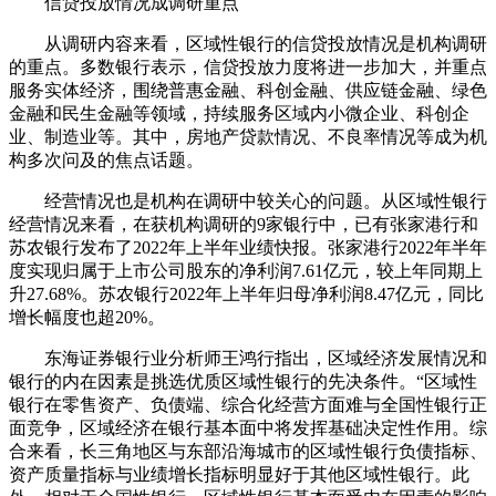
信贷投放情况成调研重点
从调研内容来看，区域性银行的信贷投放情况是机构调研
的重点。多数银行表示，信贷投放力度将进一步加大，并重点
服务实体经济，围绕普惠金融、科创金融、供应链金融、绿色
金融和民生金融等领域，持续服务区域内小微企业、科创企
业、制造业等。其中，房地产贷款情况、不良率情况等成为机
构多次问及的焦点话题。
经营情况也是机构在调研中较关心的问题。从区域性银行
经营情况来看，在获机构调研的9家银行中，已有张家港行和
苏农银行发布了2022年上半年业绩快报。张家港行2022年半年
度实现归属于上市公司股东的净利润7.61亿元，较上年同期上
升27.68%。苏农银行2022年上半年归母净利润8.47亿元，同比
增长幅度也超20%。
东海证券银行业分析师王鸿行指出，区域经济发展情况和
银行的内在因素是挑选优质区域性银行的先决条件。“区域性
银行在零售资产、负债端、综合化经营方面难与全国性银行正
面竞争，区域经济在银行基本面中将发挥基础决定性作用。综
合来看，长三角地区与东部沿海城市的区域性银行负债指标、
资产质量指标与业绩增长指标明显好于其他区域性银行。此