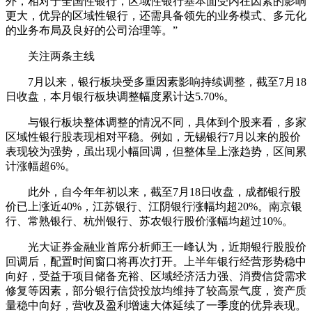
外，相对于全国性银行，区域性银行基本面受内在因素的影响
更大，优异的区域性银行，还需具备领先的业务模式、多元化
的业务布局及良好的公司治理等。”
关注两条主线
7月以来，银行板块受多重因素影响持续调整，截至7月18
日收盘，本月银行板块调整幅度累计达5.70%。
与银行板块整体调整的情况不同，具体到个股来看，多家
区域性银行股表现相对平稳。例如，无锡银行7月以来的股价
表现较为强势，虽出现小幅回调，但整体呈上涨趋势，区间累
计涨幅超6%。
此外，自今年年初以来，截至7月18日收盘，成都银行股
价已上涨近40%，江苏银行、江阴银行涨幅均超20%。南京银
行、常熟银行、杭州银行、苏农银行股价涨幅均超过10%。
光大证券金融业首席分析师王一峰认为，近期银行股股价
回调后，配置时间窗口将再次打开。上半年银行经营形势稳中
向好，受益于项目储备充裕、区域经济活力强、消费信贷需求
修复等因素，部分银行信贷投放均维持了较高景气度，资产质
量稳中向好，营收及盈利增速大体延续了一季度的优异表现。