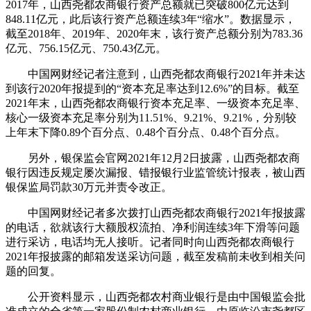
2017年，山西尧都农商银行资产总额就已突破800亿元达到
848.11亿元，此后该行资产总额连续3年“缩水”。数据显示，
截至2018年、2019年、2020年末，该行资产总额分别为783.36
亿元、756.15亿元、750.43亿元。
中国网财经记者注意到，山西尧都农商银行2021年并未达
到该行2020年报提到的“资本充足率达到12.6%”的目标。截至
2021年末，山西尧都农商银行资本充足率、一级资本充足率、
核心一级资本充足率分别为11.51%、9.21%、9.21%，分别较
上年末下降0.89个百分点、0.48个百分点、0.48个百分点。
另外，银保监会官网2021年12月2日披露，山西尧都农商
银行因违反规定屡次漏报、错报银行业监管统计报表，被山西
银保监局罚款30万元并责令改正。
中国网财经记者多次拨打山西尧都农商银行2021年报披露
的电话，欲就该行大额股权流拍、净利润连续3年下滑等问题
进行采访，电话均无人接听。记者同时向山西尧都农商银行
2021年报披露的邮箱发送采访问题，截至发稿前未收到相关问
题的回复。
公开资料显示，山西尧都农村商业银行是由中国银监会批