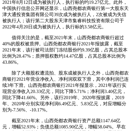
2021年8月12日成为被执行人，执行标的约19.27亿元。此外，
中国执行信息公开网还显示，山西尧都农商银行第一大股东天
津大通投资集团有限公司39次成为被执行人，2次被成为失信
被执行人；该行第二大股东天津市集睿科技投资有限公司于
2022年4月20日成为被执行人，执行标的3.58亿元。
值得关注的是，截至2021年末，山西尧都农商银行超过
40%的股权被质押。山西尧都农商银行2021年报披露，截至
2021年末，该行被司法部门冻结股份约9.39亿股，占其总股本
比例为28.47%；质押股权数约14.47亿股，占其总股本比例为
43.86%。
除了大额股权遭流拍、股东成被执行人之外，山西尧都农
商银行2021年营业净收入、净利润双双下滑，其中净利润已连
续3年下滑。山西尧都农商银行2021年报显示，2021年该行实
现营业净收入20.33亿元，同比下降5.71%；净利润3.40亿元，
同比下降41.66%。另外，该行2019年、2020年报披露，2019
年、2020年分别实现净利润6.49亿元、5.83亿元，对应增幅分
别为-7.56%、-10.17%。
截至2021年末，山西尧都农商银行资产总额1147.64亿
元，增幅52.93%；负债总额1085.90亿元，增幅58.04%。早在