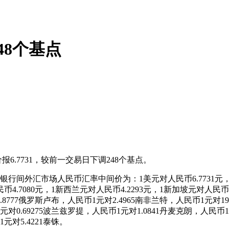
48个基点
.7731，较前一交易日下调248个基点。
外汇市场人民币汇率中间价为：1美元对人民币6.7731元，1欧元对
民币4.7080元，1新西兰元对人民币4.2293元，1新加坡元对人民币
8.8777俄罗斯卢布，人民币1元对2.4965南非兰特，人民币1元对1
元对0.69275波兰兹罗提，人民币1元对1.0841丹麦克朗，人民币1元
元对5.4221泰铢。