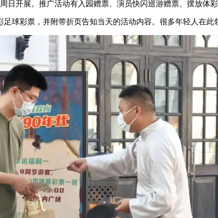
每周六周日开展。推广活动有入园赠票、演员快闪巡游赠票、摆放体
竞彩足球彩票，并附带折页告知当天的活动内容。很多年轻人在此