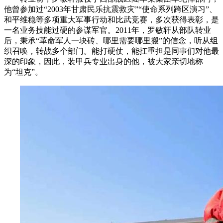
他曾参加过“2003年甘肃民乐抗震救灾”“使命系列跨区演习”、
和平维稳等多项重大军事行动和比武竞赛，多次获得表彰，是
一名业务技能过硬的参谋军官。2011年，罗敏轩从部队转业
后，秉承“革命军人一块砖、哪里需要哪里搬”的信念，听从组
织召唤，转战多个部门。能打硬仗，能扛重担是同事们对他最
深的印象，因此，装甲兵专业出身的他，被大家亲切地称
为“坦克”。