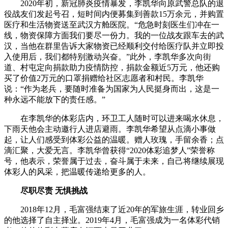
2020年初，新冠肺炎疫情暴发，李凯华向原武警总队的退
役战友们发起号召，短时间内便募集到善款15万余元，并购置
医疗和生活物资送至武汉方舱医院。“危急时刻医生们冲在一
线，物资保障方面我们要尽一份力。我的一位战友跟车去的武
汉，当他在群里告诉大家物资已经顺利交付给医疗队并立即投
入使用后，我们都特别激动兴奋。”此外，李凯华多次向街
道、村屯定向捐款助力疫情防控，捐款金额近5万元，他还购
买了价值2万元的口罩捐赠给社区志愿者和村民。李凯华
说：“作为老兵，要随时准备为国家为人民挺身而出，这是一
种永远不能放下的责任感。”
在李凯华的体彩店内，环卫工人随时可以进来喝水休息，
下雨天他会主动邀行人进店避雨。李凯华希望从点滴小事做
起，让人们感受到体彩公益的温暖。赠人玫瑰，手留余香；点
滴汇聚，大爱无言。李凯华曾获得“2020体彩追梦人”荣誉称
号，他表示，荣誉属于过去，奋斗属于未来，自己将继续展现
体彩人的风采，把温暖传递给更多的人。
尽职尽责 无惧挑战
2018年12月，毛富强结束了近20年的军旅生涯，转业回乡
的他选择了自主择业。2019年4月，毛富强成为一名体彩代销