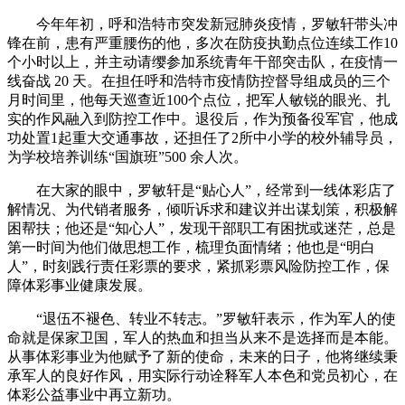
今年年初，呼和浩特市突发新冠肺炎疫情，罗敏轩带头冲
锋在前，患有严重腰伤的他，多次在防疫执勤点位连续工作10
个小时以上，并主动请缨参加系统青年干部突击队，在疫情一
线奋战 20 天。在担任呼和浩特市疫情防控督导组成员的三个
月时间里，他每天巡查近100个点位，把军人敏锐的眼光、扎
实的作风融入到防控工作中。退役后，作为预备役军官，他成
功处置1起重大交通事故，还担任了2所中小学的校外辅导员，
为学校培养训练“国旗班”500 余人次。
在大家的眼中，罗敏轩是“贴心人”，经常到一线体彩店了
解情况、为代销者服务，倾听诉求和建议并出谋划策，积极解
困帮扶；他还是“知心人”，发现干部职工有困扰或迷茫，总是
第一时间为他们做思想工作，梳理负面情绪；他也是“明白
人”，时刻践行责任彩票的要求，紧抓彩票风险防控工作，保
障体彩事业健康发展。
“退伍不褪色、转业不转志。”罗敏轩表示，作为军人的使
命就是保家卫国，军人的热血和担当从来不是选择而是本能。
从事体彩事业为他赋予了新的使命，未来的日子，他将继续秉
承军人的良好作风，用实际行动诠释军人本色和党员初心，在
体彩公益事业中再立新功。