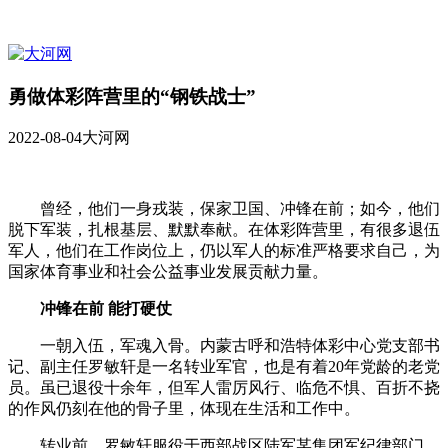
勇做体彩阵营里的“钢铁战士”
2022-08-04
大河网
曾经，他们一身戎装，保家卫国、冲锋在前；如今，他们
脱下军装，扎根基层、默默奉献。在体彩阵营里，有很多退伍
军人，他们在工作岗位上，仍以军人的标准严格要求自己，为
国家体育事业和社会公益事业发展贡献力量。
冲锋在前 能打硬仗
一朝入伍，军魂入骨。内蒙古呼和浩特体彩中心党支部书
记、副主任罗敏轩是一名转业军官，也是有着20年党龄的老党
员。虽已退役十余年，但军人雷厉风行、临危不惧、百折不挠
的作风仍刻在他的骨子里，体现在生活和工作中。
转业前，罗敏轩服役于西部战区陆军某集团军纪律部门，