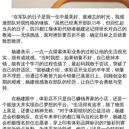
“在军队的日子是我一生中最美好、最难忘的时光，我感
激部队对我性格的锤炼。”虽然已经离开部队15年，但回忆起
当兵的日子，四川都江堰体彩代销者杨建还记得班长对自己的
教诲——无惧挑战，面对挫折要百折不挠，确定目标之后就要
敢想敢拼。
杨建表示，一点一点摸索体彩业务的过程让他的生活很充
实，很有成就感。“当时我想，如果销量不好，自己赔掉本
钱，能有这个学习的过程也值了，最起码我敢于尝试，突破了
自己的舒适区。”据杨建介绍，体彩店开业后的半年里，销量
并不理想，但通过不断努力如今销量已蒸蒸日上。回顾创业初
期的艰难，杨建很感激在部队的经历，让自己学会勇敢与坚
持。
在杨建眼中，体彩店不只是自己赚钱养家的小店，还是一
个能放大并实现自己梦想的平台。“生活得有追求，除了物质
上富足，还要让精神充裕。”对于体彩组织的公益活动，杨建
总会积极响应。在近年来举行的都江堰马拉松比赛中，杨建总
会积极报名担任志愿者，穿上印有体彩品牌标识的T恤衫到赛
道的补给点执勤，为选手加油助威，他说：“这是一个特别积