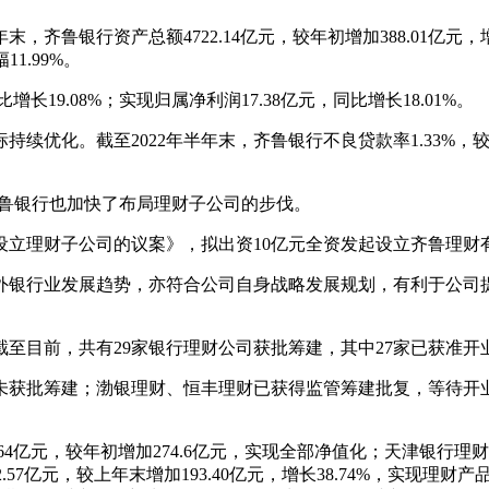
银行资产总额4722.14亿元，较年初增加388.01亿元，增长8.
11.99%。
9.08%；实现归属净利润17.38亿元，同比增长18.01%。
。截至2022年半年末，齐鲁银行不良贷款率1.33%，较年初下降
鲁银行也加快了布局理财子公司的步伐。
理财子公司的议案》，拟出资10亿元全资发起设立齐鲁理财有
银行业发展趋势，亦符合公司自身战略发展规划，有利于公司提
至目前，共有29家银行理财公司获批筹建，其中27家已获准开业
未获批筹建；渤银理财、恒丰理财已获得监管筹建批复，等待开业
。
64亿元，较年初增加274.6亿元，实现全部净值化；天津银行理财
.57亿元，较上年末增加193.40亿元，增长38.74%，实现理