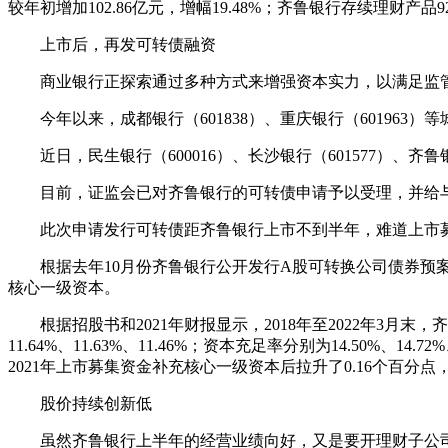
较年初增加102.86亿元，增幅19.48%；齐鲁银行存续理财产
上市后，再发可转债融资
商业银行正探索通过多种方式来增强资本实力，以满足监管
今年以来，成都银行（601838）、重庆银行（601963
近日，民生银行（600016）、长沙银行（601577）、齐鲁银
目前，证监会已对齐鲁银行的可转债申请予以受理，并给
此次申请发行可转债距齐鲁银行上市不到半年，难道上市募
根据去年10月份齐鲁银行公开发行A股可转换公司债券预案显
核心一级资本。
根据招股书和2021年财报显示，2018年至2022年3月末，齐鲁银行
11.64%、11.63%、11.46%；资本充足率分别为14.50%
2021年上市募集资金补充核心一级资本后拉升了0.16个百
股价持续创新低
虽然齐鲁银行上半年的经营业绩向好，又是要开理财子公司、