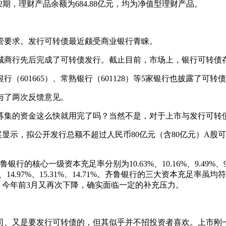
品92期，理财产品余额为684.88亿元，均为净值型理财产品。
要求。发行可转债最近颇受商业银行青睐。
）等城商行先后完成了可转债发行。截止目前，市场上，银行可转债存
行（601665）、常熟银行（601128）等5家银行也披露了可
与了两次反馈意见。
集的资金这么快就用完了吗？当然不是，对于上市与发行可转
示，拟公开发行总额不超过人民币80亿元（含80亿元）A股
的核心一级资本充足率分别为10.63%、10.16%、9.49%、9.6
、14.72%、14.97%、15.31%、14.71%。齐鲁银行的三大
分点，今年前3月又再次下降，确实面临一定的补充压力。
又是要发行可转债的，但其似乎并不招投资者喜欢。上市刚一