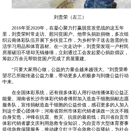
刘贵荣（左三）
2016年至2020年，在凝心聚力打赢脱贫攻坚战的这五年
里，刘贵荣时常走访、慰问贫困户。他带头捐款捐物，多次组
织云南体彩队伍开展下乡扶贫工作，为乡村学子送去急需的生
活学习用品和体育器材。在一次走访中，刘贵荣发现一户村民
房屋破旧不堪却无钱修缮，立刻通过工会发起爱心捐款倡议，
筹款2万余元帮助贫困户完成了房屋重建。
“只要大家用心做，公益的力量会越来越强大。”刘贵荣希
望尽己所能传递公益力量，带动更多人积极参与到微公益行动
中来。
在全国体彩系统，还有很多体彩人用行动传播体彩公益正
能量。湖南省长沙市体彩代销者傅郑加入造血干细胞捐献志愿
服务队，宣传捐献造血干细胞的公益价值，感召更多的人加入
到这个爱心团体中；河南省郑州市体彩代销者谈政一次次不顾
自身安危，冲锋在抗震、救灾、抗疫的最前线；四川省自贡市
体彩代销者廖文庆利用急救专业知识，为自贡市大型体育赛事
提供急救保障服务，推动建立红十字会急救公益驿站，为社会