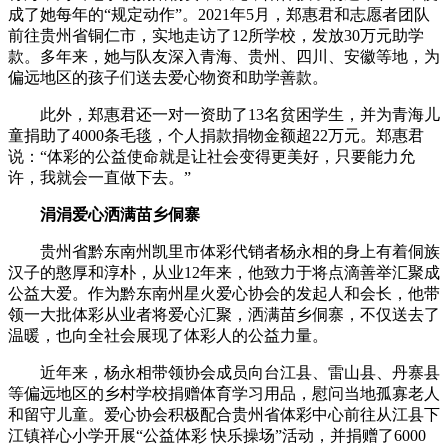
成了她每年的“规定动作”。2021年5月，郑惠君和志愿者团队
前往贵州省铜仁市，实地走访了12所学校，发放30万元助学
款。多年来，她与队友深入青海、贵州、四川、安徽等地，为
偏远地区的孩子们送去爱心物资和助学善款。
此外，郑惠君还一对一资助了13名贫困学生，并为青海儿
童捐助了4000条毛毯，个人捐款捐物金额超22万元。郑惠君
说：“体彩的公益使命就是让社会变得更美好，只要能力允
许，我就会一直做下去。”
涓涓爱心洒满苗乡侗寨
贵州省黔东南州凯里市体彩代销者杨永相的身上有着侗族
汉子的憨厚和淳朴，从业12年来，他致力于将点滴善举汇聚成
公益大爱。作为黔东南州星火爱心协会的发起人和会长，他带
领一大批体彩从业者将爱心汇聚，洒满苗乡侗寨，不仅送去了
温暖，也向全社会展现了体彩人的公益力量。
近年来，杨永相带领协会成员向台江县、雷山县、丹寨县
等偏远地区的乡村学校捐赠体育学习用品，慰问当地孤寡老人
和留守儿童。爱心协会积极配合贵州省体彩中心前往从江县下
江镇祥心小学开展“公益体彩 快乐操场”活动，并捐赠了6000