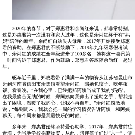
2020年的春节，对于郑惠君和余尚红来说，都非常特别。
这是郑惠君第一次没有和家人过年，这也是余尚红终于有“妈
妈”陪伴的新年。余尚红自幼失去母亲，2017年开始接受郑惠
君的资助。在郑惠君的不断鼓励下，2019年九年级寒假考试
中，余尚红的成绩在全年级进步了100多名，她将这一喜讯第
一时间告诉了郑惠君。作为鼓励，郑惠君答应陪余尚红一起过
年。
驱车近千里，郑惠君带了满满一车的物资从江苏省昆山市
赶到河南省信阳市余集镇看望余尚红，陪她包饺子、吃年夜
饭、看春晚。“在我心里，已经把郑阿姨当成了我的‘妈妈’。
在我最痛苦无助的时候，郑阿姨向我伸出了援助之手，帮我走
出了困境，温暖了我的心，让我不再自卑。”余尚红感激地
说，“每到周末，我就会把一周的学习情况告诉阿姨，和阿姨
聊天，每个周末都是我最快乐的时候。”
多年来，郑惠君始终坚持爱心助学。2017年，郑惠君前往
青海，为当地学校捐赠物资，从此，陪伴孩子们过“六一”，便