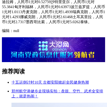
迪拉姆，人民币1元对0.52759沙特里亚尔，人民币1元对
55.3841匈牙利福林，人民币1元对0.63973波兰兹罗提，人民币
1元对1.0113丹麦克朗，人民币1元对1.4939瑞典克朗，人民币1
元对1.4293挪威克朗，人民币1元对2.61468土耳其里拉，人民
币1元对2.7317墨西哥比索，人民币1元对5.0262泰铢。
编辑：null
推荐阅读
十五运倒计时10天 古都安阳掀起全民健身热潮
郑州航空港健步走现场实拍：盘鼓、空竹、武术全安排
上，就是热闹！