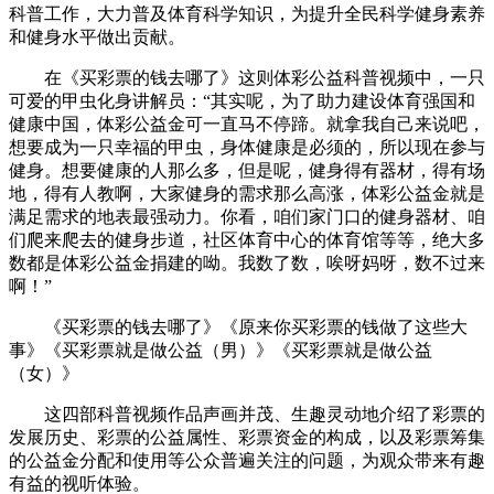
科普工作，大力普及体育科学知识，为提升全民科学健身素养
和健身水平做出贡献。
在《买彩票的钱去哪了》这则体彩公益科普视频中，一只
可爱的甲虫化身讲解员：“其实呢，为了助力建设体育强国和
健康中国，体彩公益金可一直马不停蹄。就拿我自己来说吧，
想要成为一只幸福的甲虫，身体健康是必须的，所以现在参与
健身。想要健康的人那么多，但是呢，健身得有器材，得有场
地，得有人教啊，大家健身的需求那么高涨，体彩公益金就是
满足需求的地表最强动力。你看，咱们家门口的健身器材、咱
们爬来爬去的健身步道，社区体育中心的体育馆等等，绝大多
数都是体彩公益金捐建的呦。我数了数，唉呀妈呀，数不过来
啊！”
《买彩票的钱去哪了》《原来你买彩票的钱做了这些大
事》《买彩票就是做公益（男）》《买彩票就是做公益
（女）》
这四部科普视频作品声画并茂、生趣灵动地介绍了彩票的
发展历史、彩票的公益属性、彩票资金的构成，以及彩票筹集
的公益金分配和使用等公众普遍关注的问题，为观众带来有趣
有益的视听体验。