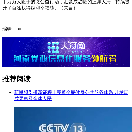
千万万人随手的微公益行动，汇聚成温暖的汪洋大海，持续提
升了百姓获得感和幸福感。（关言）
编辑：null
推荐阅读
新思想引领新征程丨完善全民健身公共服务体系 让发展
成果惠及全体人民