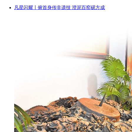
凡星闪耀丨俯首身传非遗技 澄泥百窑砚方成