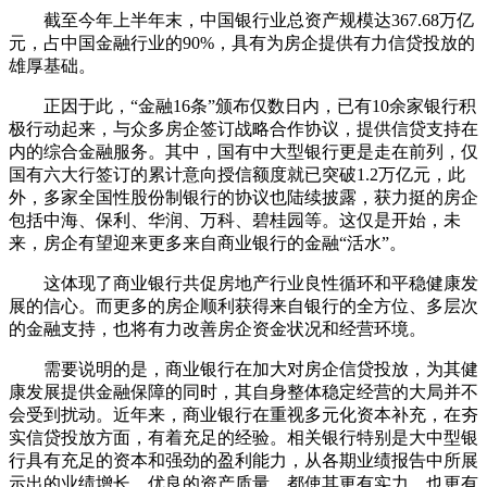
截至今年上半年末，中国银行业总资产规模达367.68万亿
元，占中国金融行业的90%，具有为房企提供有力信贷投放的
雄厚基础。
正因于此，“金融16条”颁布仅数日内，已有10余家银行积
极行动起来，与众多房企签订战略合作协议，提供信贷支持在
内的综合金融服务。其中，国有中大型银行更是走在前列，仅
国有六大行签订的累计意向授信额度就已突破1.2万亿元，此
外，多家全国性股份制银行的协议也陆续披露，获力挺的房企
包括中海、保利、华润、万科、碧桂园等。这仅是开始，未
来，房企有望迎来更多来自商业银行的金融“活水”。
这体现了商业银行共促房地产行业良性循环和平稳健康发
展的信心。而更多的房企顺利获得来自银行的全方位、多层次
的金融支持，也将有力改善房企资金状况和经营环境。
需要说明的是，商业银行在加大对房企信贷投放，为其健
康发展提供金融保障的同时，其自身整体稳定经营的大局并不
会受到扰动。近年来，商业银行在重视多元化资本补充，在夯
实信贷投放方面，有着充足的经验。相关银行特别是大中型银
行具有充足的资本和强劲的盈利能力，从各期业绩报告中所展
示出的业绩增长、优良的资产质量，都使其更有实力，也更有