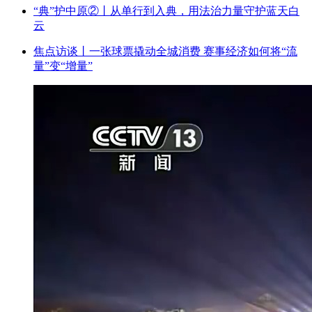
“典”护中原②‌丨从单行到入典，用法治力量守护蓝天白
云
焦点访谈丨一张球票撬动全城消费 赛事经济如何将“流
量”变“增量”