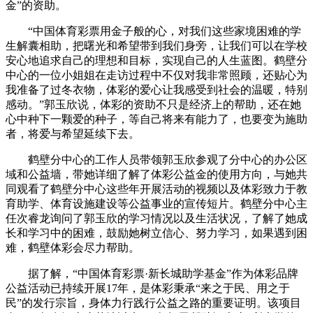
金”的资助。
“中国体育彩票用金子般的心，对我们这些家境困难的学
生解囊相助，把曙光和希望带到我们身旁，让我们可以在学校
安心地追求自己的理想和目标，实现自己的人生蓝图。鹤壁分
中心的一位小姐姐在走访过程中不仅对我非常照顾，还贴心为
我准备了过冬衣物，体彩的爱心让我感受到社会的温暖，特别
感动。”郭玉欣说，体彩的资助不只是经济上的帮助，还在她
心中种下一颗爱的种子，等自己将来有能力了，也要变为施助
者，将爱与希望延续下去。
鹤壁分中心的工作人员带领郭玉欣参观了分中心的办公区
域和公益墙，带她详细了解了体彩公益金的使用方向，与她共
同观看了鹤壁分中心这些年开展活动的视频以及体彩致力于教
育助学、体育设施建设等公益事业的宣传短片。鹤壁分中心主
任次睿龙询问了郭玉欣的学习情况以及生活状况，了解了她成
长和学习中的困难，鼓励她树立信心、努力学习，如果遇到困
难，鹤壁体彩会尽力帮助。
据了解，“中国体育彩票·新长城助学基金”作为体彩品牌
公益活动已持续开展17年，是体彩秉承“来之于民、用之于
民”的发行宗旨，身体力行践行公益之路的重要证明。该项目