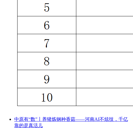
中原有“数”丨养猪炼钢种香菇——河南AI不炫技，千亿
靠的是真活儿