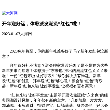
开年迎好运，体彩派发潮流“红包”啦！
2023-01-03
大河网
2023兔年将至，你的新年礼准备好了吗？新年发红包没新
意？
拜年选好礼不满意？聚会聊家常没乐趣？是不是在为这些
新年要事而焦虑？体彩携手“东来也”推出的潮流红包又又又来
啦！一份“红包来啦 让好事发生”帮你解决所有难题。新年
发“红包”有创意！拜年送“红包”够心意！聚会刮“红包”有乐
趣！新年送“红包来啦 让好事发生”让祝福有更有寓意！
“红包来啦 让好事发生”主题即开票依然延续“东来也”的经
典国潮设计风格，年年都有新的寓意。“升职加薪、发发发、
加油鸭、玉兔送财、招财进宝、口福满满、身强体健、好运齐