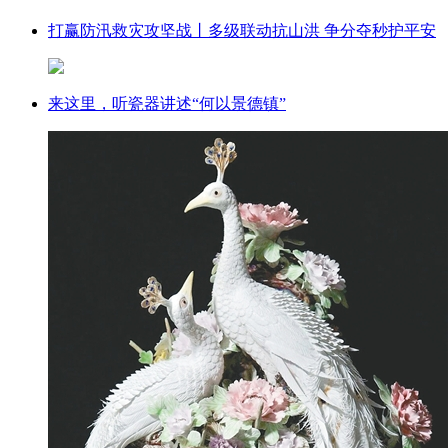
打赢防汛救灾攻坚战丨多级联动抗山洪 争分夺秒护平安
来这里，听瓷器讲述“何以景德镇”