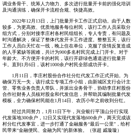
调业务骨干、统筹人力物力、多次进行批量开卡前的强化培训
及沟通演练，确保开卡流程合规、快捷高效。
2022年12月13日，上门批量开卡工作正式启动。由于人数
较多，为更高效、优质地服务每位村民，该行工作人员采取分
组方式，分别对接李庄村各村民组组长，专人专责，有问题及
时沟通解决，保证了整体代发开卡工作进度。整整五天，该行
工作人员白天忙在一线，晚上住在单位，克服了疫情反复造成
的人手紧缺等困难，共计为900多名村民完成上门开卡。对于
年龄大、不方便开卡的村民，该行开辟绿色通道进行批量开
卡。直到1月6日，该村1000余户村民全部成功开卡。
1月11日，李庄村股份合作社分红代发工作正式开始。为
确保万无一失，该行成立专项工作小组，由新城区支行会计主
管、零售业务负责人带队，并派出业务骨干，协助李庄村股份
合作社财务人员核对股金和代发信息，并帮助其编制批量代发
模板，全力确保村民能在1月14日、农历小年之前收到分红。
经过共同努力，1月11日下午，兴业银行平顶山分行实现
代发落地300余户，12日又实现代发落地600余户，两天完成该
村分红代发事宜，进一步打通了金融服务“最后一公里”，给村
民带来“金融便民、金融为民”的新体验。（张超 戚璇璇）