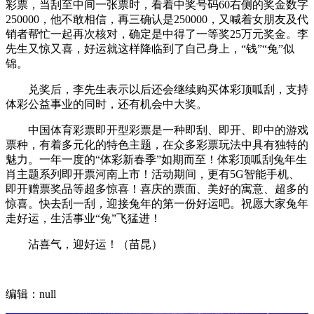
彩票，当刮至中间一张票时，看着中奖号码60右侧的奖金数字
250000，他不敢相信，再三确认是250000，又喊着女朋友及代
销者帮忙一起再次核对，确定是中得了一等奖25万元奖金。李
先生又惊又喜，好运就这样降临到了自己身上，“钱”“兔”似
锦。
兑奖后，李先生表示以后还会继续购买体彩顶呱刮，支持
体彩公益事业的同时，还有机会中大奖。
中国体育彩票即开型彩票是一种即刮、即开、即中的游戏
票种，有着多元化的特色主题，在众多彩票玩法中具有独特的
魅力。一年一度的“体彩新春季”如期而至！体彩顶呱刮兔年生
肖主题系列即开票河南上市！活动期间，更有5G智能手机、
即开赠票奖品等超多惊喜！喜庆的票面、美好的寓意、超多的
惊喜。快去刮一刮，迎接兔年的第一份好运吧。祝愿大家兔年
走好运，生活事业“兔”飞猛进！
沾喜气，迎好运！（苗昆）
编辑：null