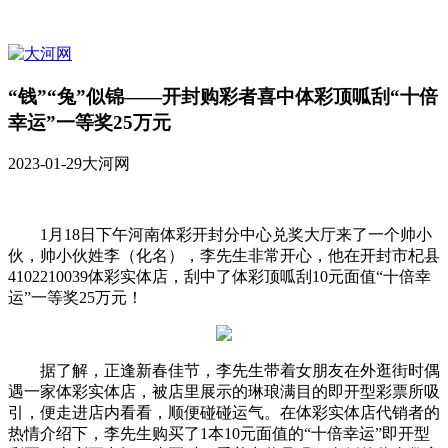
“钱”“兔”似锦——开封购彩者喜中体彩顶呱刮“十倍
幸运”一等奖25万元
2023-01-29
大河网
1月18日下午河南体彩开封分中心兑奖大厅来了一个帅小
伙，帅小伙姓李（化名），李先生非常开心，他在开封市杞县
4102210039体彩实体店，刮中了体彩顶呱刮10元面值“十倍幸
运”一等奖25万元！
据了解，正逢新春佳节，李先生带着女朋友在外逛街时偶
遇一家体彩实体店，被店里展示的琳琅满目的即开型彩票所吸
引，便走进店内看看，顺便碰碰运气。在体彩实体店代销者的
热情介绍下，李先生购买了1本10元面值的“十倍幸运”即开型