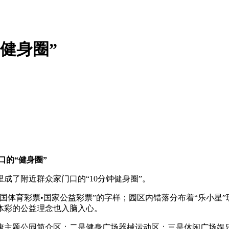
健身圈”
口的“健身圈”
成了附近群众家门口的“10分钟健身圈”。
国体育彩票•国家公益彩票”的字样；园区内错落分布着“乐小星
体彩的公益理念也入脑入心。
是健康主题公园简介区；二是健身广场器械运动区；三是休闲广场