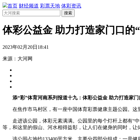
首页
财经频道
彩票天地
体彩资讯
搜索
体彩公益金 助力打造家门口的“
2023年02月20日18:41
来源：大河网
添“彩”体育河南系列报道十九：体彩公益金 助力打造家门
在焦作市马村区，有一座中国体育彩票健康主题公园。这里
走进该公园，体彩元素满满。公园里的每个灯杆上都有“中
等，和这里的假山、河水相得益彰，让人们在健身的同时，让
该公园占地约133400平方米，主要分四部分组成：一