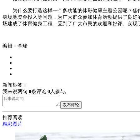
为什么要打造这样一个多功能的体彩健康主题公园呢？焦
身场地资金投入等问题，为广大群众参加体育活动提供了良好
场建成了体育健身工程，受到了广大市民的欢迎和好评。实现了
编辑：李瑞
新闻标签：
我来说两句
0
条评论
0
人参与,
发布评论
推荐阅读