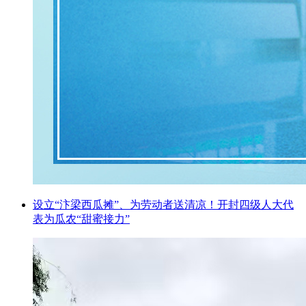
设立“汴梁西瓜摊”、为劳动者送清凉！开封四级人大代
表为瓜农“甜蜜接力”