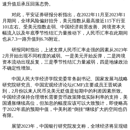
速升值后承压回落态势。
对此，平安证券研报分析指出，在2022年11月至2023年1
月期间，全球风险偏好抬升，美元指数从最高接近115下行至
101左右。受美元指数走弱、中国经济前景改善、跨境资本大
幅流入以及年底季节性结汇力量推动下，人民币汇率在此期间
也从7.3一路升值到6.76附近。
研报同时指出，上述支撑人民币汇率走强的因素从2023年
2月开始出现不同程度的减弱。一是美元开始反弹，二是跨境
资本流动出现反复，三是季节性结汇力量减弱，四是地缘政治
不确定性增加。
中国人民大学经济学院党委常务副书记、国家发展与战略
研究院研究员、中国宏观经济论坛(CMF)主要成员王晋斌谈
到，2月份以来人民币兑美元贬值是短期中的利差因素所致。
中国经济保持合理增长需要货币政策降低实际利率的支持，美
国通胀继续高位，但加息的幅度应该可以大致预计，即使略高
于2022年底的预期中值，中美利差“倒挂”继续扩大的空间也仍
有限。
展望2023年，中国银行研究院发文称，全球经济将呈现错