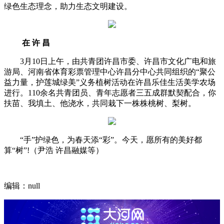
绿色生态理念，助力生态文明建设。
在 许 昌
3月10日上午，由共青团许昌市委、许昌市文化广电和旅
游局、河南省体育彩票管理中心许昌分中心共同组织的“聚公
益力量，护莲城绿美”义务植树活动在许昌乐佳生活美学农场
进行。110余名共青团员、青年志愿者三五成群默契配合，你
扶苗、我填土、他浇水，共同栽下一株株桃树、梨树。
“手”护绿色，
为春天添“彩”。
今天，
愿所有的美好都
算“树”!
（尹浩 许昌融媒等）
编辑：null