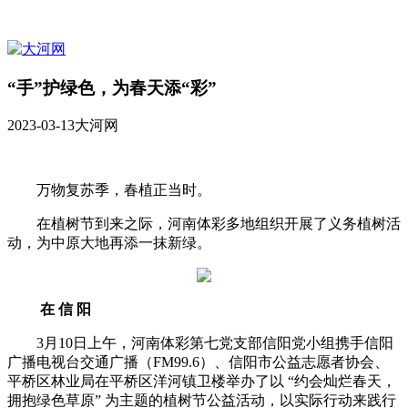
“手”护绿色，为春天添“彩”
2023-03-13
大河网
万物复苏季，春植正当时。
在植树节到来之际，
河南体彩多地组织开展了义务植树活
动，
为中原大地再添一抹新绿。
在 信 阳
3月10日上午，河南体彩第七党支部信阳党小组携手信阳
广播电视台交通广播（FM99.6）、信阳市公益志愿者协会、
平桥区林业局在平桥区洋河镇卫楼举办了以 “约会灿烂春天，
拥抱绿色草原” 为主题的植树节公益活动，以实际行动来践行