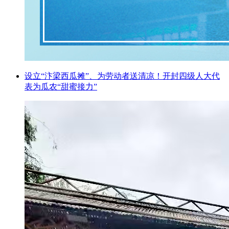
设立“汴梁西瓜摊”、为劳动者送清凉！开封四级人大代
表为瓜农“甜蜜接力”