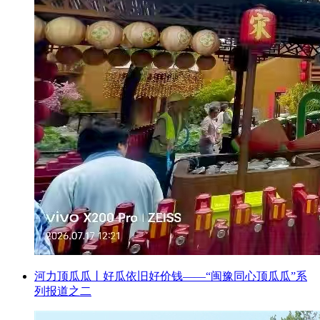
河力顶瓜瓜丨好瓜依旧好价钱——“闽豫同心顶瓜瓜”系
列报道之二