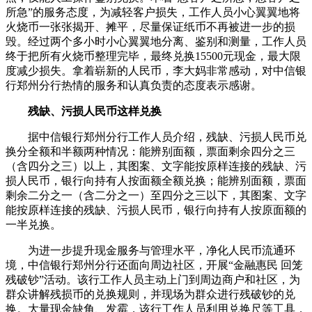
所急”的服务态度，为减轻客户损失，工作人员小心翼翼地将
火烧币一张张揭开、摊平，尽量保证纸币不再被进一步的损
毁。经过两个多小时小心翼翼地分离、鉴别和测量，工作人员
终于把所有火烧币整理完毕，最终兑换15500元现金，最大限
度减少损失。拿着崭新的人民币，李大妈非常感动，对中信银
行郑州分行热情的服务和认真负责的态度表示感谢。
残缺、污损人民币这样兑换
据中信银行郑州分行工作人员介绍，残缺、污损人民币兑
换分全额和半额两种情况：能辨别面额，票面剩余四分之三
（含四分之三）以上，其图案、文字能按原样连接的残缺、污
损人民币，银行向持有人按面额全额兑换；能辨别面额，票面
剩余二分之一（含二分之一）至四分之三以下，其图案、文字
能按原样连接的残缺、污损人民币，银行向持有人按原面额的
一半兑换。
为进一步提升现金服务与管理水平，净化人民币流通环
境，中信银行郑州分行还面向周边社区，开展“金融惠民 回笼
残破钞”活动。该行工作人员主动上门到周边商户和社区，为
群众讲解残损币的兑换规则，并现场为群众进行残破钞的兑
换。大量现金缺角、发霉，该行工作人员利用兑换尺等工具，