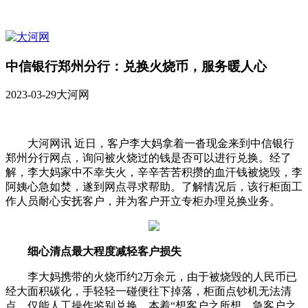
中信银行郑州分行：兑换火烧币，服务暖人心
2023-03-29
大河网
大河网讯 近日，客户李大妈拿着一沓现金来到中信银行
郑州分行网点，询问被火烧过的钱是否可以进行兑换。经了
解，李大妈家中不幸失火，辛辛苦苦积攒的血汗钱被烧毁，李
阿姨心急如焚，遂到网点寻求帮助。了解情况后，该行柜面工
作人员耐心安抚客户，并为客户开立专柜办理兑换业务。
细心清点最大程度减轻客户损失
李大妈携带的火烧币约2万余元，由于被烧毁的人民币已
经大面积碳化，手轻轻一碰便往下掉落，柜面点钞机无法清
点，仅能人工操作鉴别兑换。本着“想客户之所想，急客户之