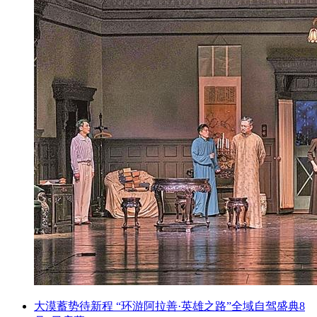
大漠蓄势待新程 “环游阿拉善·英雄之路”全域自驾盛典8