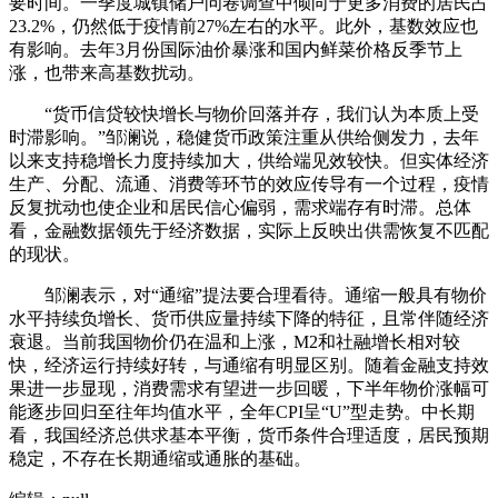
要时间。一季度城镇储户问卷调查中倾向于更多消费的居民占
23.2%，仍然低于疫情前27%左右的水平。此外，基数效应也
有影响。去年3月份国际油价暴涨和国内鲜菜价格反季节上
涨，也带来高基数扰动。
“货币信贷较快增长与物价回落并存，我们认为本质上受
时滞影响。”邹澜说，稳健货币政策注重从供给侧发力，去年
以来支持稳增长力度持续加大，供给端见效较快。但实体经济
生产、分配、流通、消费等环节的效应传导有一个过程，疫情
反复扰动也使企业和居民信心偏弱，需求端存有时滞。总体
看，金融数据领先于经济数据，实际上反映出供需恢复不匹配
的现状。
邹澜表示，对“通缩”提法要合理看待。通缩一般具有物价
水平持续负增长、货币供应量持续下降的特征，且常伴随经济
衰退。当前我国物价仍在温和上涨，M2和社融增长相对较
快，经济运行持续好转，与通缩有明显区别。随着金融支持效
果进一步显现，消费需求有望进一步回暖，下半年物价涨幅可
能逐步回归至往年均值水平，全年CPI呈“U”型走势。中长期
看，我国经济总供求基本平衡，货币条件合理适度，居民预期
稳定，不存在长期通缩或通胀的基础。