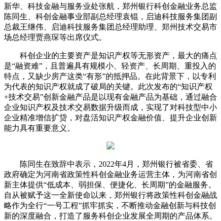
新华、科技金融与服务业处张航，郑州银行科创金融业务总监
陈同生、科创金融事业部副总经理袁锟，启迪科技服务集团副
总裁王继伟、启迪科技服务集团总经理助理、郑州技术交易市
场总经理贾燕琛等出席仪式。
科创企业的主要资产是知识产权等无形资产，最大的痛点
是“融资难”，且普遍具有规模小、轻资产、长周期、重投入的
特点，又缺少房产这类“有形”的抵押品。在此背景下，以专利
为代表的知识产权就成了破局的关键。此次发布的“知识产权
+技术交易”创新金融产品是以现有金融产品为基础，通过融合
企业知识产权及技术交易数据升级而成，实现了对科技型中小
企业精准增信扩贷，对盘活知识产权金融价值、提升企业创新
能力具有重要意义。
陈同生在致辞中表示，2022年4月，郑州银行被省委、省
政府确定为河南省政策性科创金融业务运营主体，为河南省创
新主体提供“低成本、弱担保、便捷化、长周期”的金融服务。
自从被赋予这一全新使命以来，郑州银行将政策性科创金融战
略作为全行“一号工程”抓牢抓实，不断推动金融创新与科技创
新的深度融合，打造了服务科创企业发展全周期的产品体系。