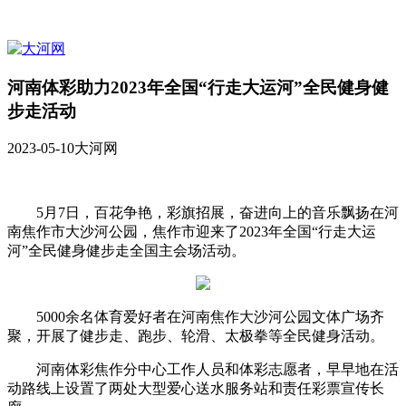
河南体彩助力2023年全国“行走大运河”全民健身健
步走活动
2023-05-10
大河网
5月7日，百花争艳，彩旗招展，奋进向上的音乐飘扬在河
南焦作市大沙河公园，焦作市迎来了2023年全国“行走大运
河”全民健身健步走全国主会场活动。
5000余名体育爱好者在河南焦作大沙河公园文体广场齐
聚，开展了健步走、跑步、轮滑、太极拳等全民健身活动。
河南体彩焦作分中心工作人员和体彩志愿者，早早地在活
动路线上设置了两处大型爱心送水服务站和责任彩票宣传长