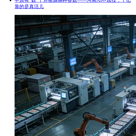
中原有“数”丨养猪炼钢种香菇——河南AI不炫技，千亿
靠的是真活儿