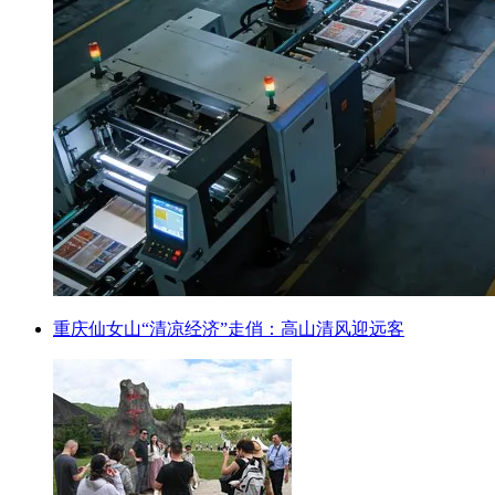
重庆仙女山“清凉经济”走俏：高山清风迎远客