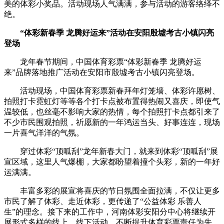
美的体彩小奖品。活动现场人气满满，参与活动的游客络绎不
绝。
“体彩新春季 龙腾好运来”活动在安阳殷墟考古小镇闪亮
登场
龙年春节期间，中国体育彩票“体彩新春季 龙腾好运
来”品牌落地推广活动在安阳市殷墟考古小镇闪亮登场。
活动现场，中国体育彩票新春拜年灯笼墙、体彩许愿树、
拍照打卡霓虹灯等等各个打卡点被布置得热闹又喜庆，即使气
温较低，也丝毫不影响大家的热情，每个拍照打卡点都引来了
不少市民围观拍照，祈愿新的一年鸿运当头、好事连连，现场
一片喜气洋洋的气氛。
穿过体彩“顶呱刮”龙年新春大门，就来到体彩“顶呱刮”展
宣区域，这里人气爆棚，大家都盼望着撞个头彩，新的一年好
运满满。
丰富多彩的展宣将喜庆的节日氛围全面拉满，不仅让更多
市民了解了体彩、走近体彩，更传递了“公益体彩 乐善人
生”的理念。接下来的工作中，河南体彩安阳分中心将继续开
展形式多样的线上、线下活动，不断提升体育彩票责任为先、