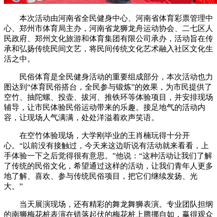
本次活动由河南省全民健身中心、河南省体育彩票管理中
心、郑州市体育局主办，河南省龙狮龙舟运动协会、二七区人
民政府、郑州文化旅游和体育集团有限公司承办，活动旨在传
承和弘扬传统民间文艺，将民间传统文化艺术融入社区文化生
活之中。
民俗体育是全民健身活动的重要组成部分，本次活动也力
图达到“体育民俗搭台，全民参与锻炼”的效果，为市民提供了
空竹、抽陀螺、投壶、拔河、推铁环等体验项目，并安排现场
辅导，让市民体验民俗运动带来的乐趣。接足地气的活动内
容，让现场人气满满，处处洋溢着欢声笑语。
在空竹体验现场，大学刚毕业的王肖楠玩得十分开
心。“以前没有接触过，今天来这边听说有活动就来看看，上
手体验一下之后觉得很有意思。”他说：“这种活动让我们了解
了传统的民俗文化，希望通过这样的活动，让我们青年人更多
地了解、喜欢、参与传统民俗项目，把它们继续发扬、光
大。”
当天展演现场，还有精彩的舞龙舞狮表演。专业团队担纲
的南狮梅花桩表演在错落起伏的梅花桩上腾挪自如，赢得观众