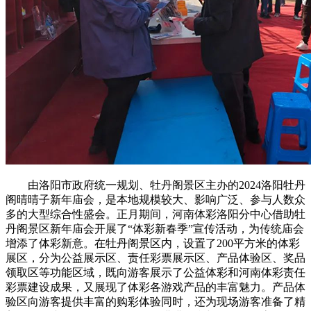
由洛阳市政府统一规划、牡丹阁景区主办的2024洛阳牡丹
阁晴晴子新年庙会，是本地规模较大、影响广泛、参与人数众
多的大型综合性盛会。正月期间，河南体彩洛阳分中心借助牡
丹阁景区新年庙会开展了“体彩新春季”宣传活动，为传统庙会
增添了体彩新意。在牡丹阁景区内，设置了200平方米的体彩
展区，分为公益展示区、责任彩票展示区、产品体验区、奖品
领取区等功能区域，既向游客展示了公益体彩和河南体彩责任
彩票建设成果，又展现了体彩各游戏产品的丰富魅力。产品体
验区向游客提供丰富的购彩体验同时，还为现场游客准备了精