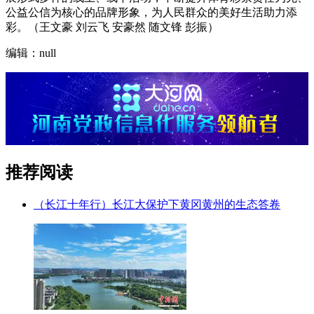
公益公信为核心的品牌形象，为人民群众的美好生活助力添
彩。（王文豪 刘云飞 安豪然 随文锋 彭振）
编辑：null
推荐阅读
（长江十年行）长江大保护下黄冈黄州的生态答卷