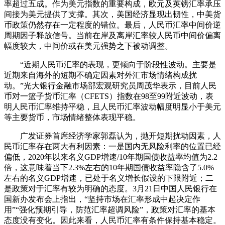
率超过五成。作为美元指数的重要构成，欧元及英镑汇率承压
间接为美元提供了支撑。其次，美国经济显现出韧性，中美货
币政策仍然存在一定程度的错位。最后，人民币汇率中间价逆
周期因子释放信号。当前在岸及离岸汇率较人民币中间价偏离
幅度较大，中间价或在美元强势之下被动调整。
“近期人民币汇率的表现，更倾向于阶段性波动。主要是
近期来自海外的短期不确定因素对外汇市场情绪构成扰
动。”光大银行金融市场部宏观研究员周茂华表示，目前人民
币对一篮子货币汇率（CFETS）指数在98至99附近波动，表
明人民币汇率维持平稳，且人民币汇率波动幅度明显小于美元
等主要货币，市场情绪整体表现平稳。
广发证券首席经济学家郭磊认为，抛开短期扰动因素，人
民币汇率存在两大有利因素：一是国内无风险利率的位置已经
偏低，2020年以来名义GDP增速/10年期国债收益率均值为2.2
倍，这意味着当下2.3%左右的10年期国债收益率隐含了5.0%
左右的名义GDP增速，已处于名义增长假设的下限附近；二
是政策对于汇率有较为明确的态度。3月21日中国人民银行在
国新办发布会上指出，“坚持市场在汇率形成中起决定作
用”“强化预期引导，防范汇率超调风险”，政策对汇率的基本
态度没有变化。因此来看，人民币汇率有条件保持基本稳定。