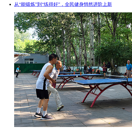
从“能锻炼”到“练得好”，全民健身悄然进阶上新