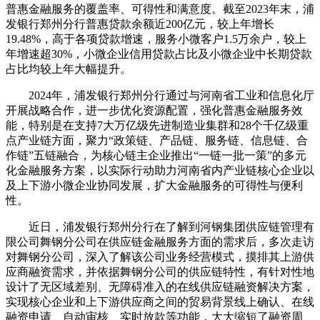
普惠金融服务的覆盖率、可得性和满意度。截至2023年末，浦
发银行郑州分行普惠贷款余额近200亿元，较上年增长
19.48%，高于各项贷款增速，服务小微客户1.5万余户，较上
年增速超30%，小微企业信用贷款占比及小微企业中长期贷款
占比均较上年大幅提升。
2024年，浦发银行郑州分行通过与河南省工业和信息化厅
开展战略合作，进一步优化资源配置，强化普惠金融服务效
能，特别是在支持7大万亿级先进制造业集群和28个千亿级重
点产业链方面，聚力“政策链、产品链、服务链、信息链、合
作链”五链融合，为核心链主企业推出“一链一批一策”的多元
化金融服务方案，以实际行动助力河南省内产业链核心企业以
及上下游小微企业协同发展，扩大金融服务的可得性与便利
性。
近日，浦发银行郑州分行在了解到河钢集团供应链管理有
限公司舞钢分公司在供应链金融服务方面的需求后，多次走访
对舞钢分公司，深入了解该公司业务经营模式，摸排其上游供
应商融资需求，并依据舞钢分公司的供应链特性，有针对性地
设计了无区域差别、无障碍准入的在线供应链融资解决方案，
实现核心企业和上下游供应商之间的贸易背景线上确认、在线
融资申请、自动审核、实时放款等功能，大大缩短了融资周