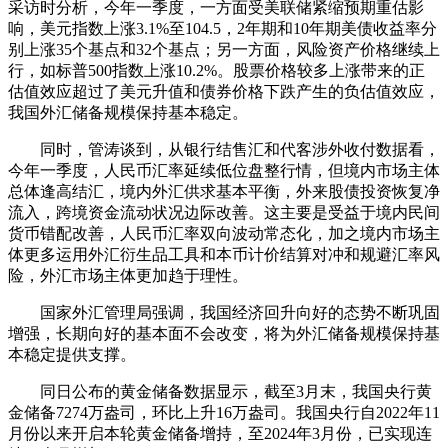
采访时分析，今年一季度，一方面受美联储紧缩预期重估影
响，美元指数上涨3.1%至104.5，2年期和10年期美债收益率分
别上涨35个基点和32个基点；另一方面，风险资产价格继续上
行，如标普500指数上涨10.2%。股票价格较多上涨带来的正
估值效应超过了美元升值和债券价格下跌产生的负估值效应，
我国外汇储备规模保持基本稳定。
同时，管涛谈到，从银行结售汇和代客涉外收付数据看，
今年一季度，人民币汇率延续低位盘整行情，但境内市场主体
总体逢高结汇，境内外汇供求基本平衡，外来股债投资恢复净
流入，跨境资金流动状况边际改善。这主要是受益于境内民间
货币错配改善，人民币汇率双向波动常态化，加之境内市场主
体更多运用外汇衍生品工具和本币计价结算对冲和规避汇率风
险，外汇市场主体更加趋于理性。
国家外汇管理局强调，我国经济回升向好的态势不断巩固
增强，长期向好的基本面不会改变，将为外汇储备规模保持基
本稳定提供支撑。
同日公布的黄金储备数据显示，截至3月末，我国央行黄
金储备7274万盎司，环比上升16万盎司。我国央行自2022年11
月份以来开启本轮黄金储备增持，至2024年3月份，已实现连