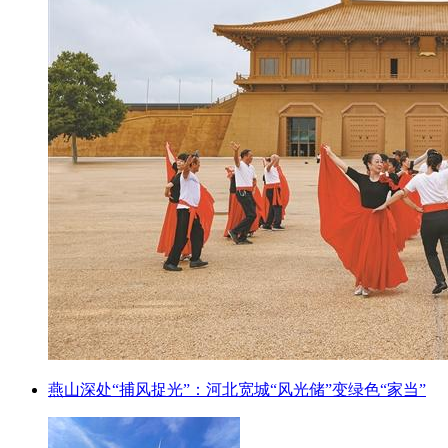
燕山深处“捕风捉光”：河北宽城“风光储”变绿色“家当”