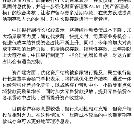
存款压降力度。邮储银行行长刘建军表示，在负债端，将持续
巩固付息优势，并进一步强化财富管理和AUM（资产管理规
模）的综合考核，让客户留存更多活期存款。在想方设法提高
活期存款占比的同时，对中长期存款进行一定管控。
中国银行副行长张毅表示，将持续推动负债成本下降，加
大场景获客力度，通过代发薪、快捷支付、司库等业务机会，
促进低成本结算类资金占比不断上升。同时，今年将加大对高
成本存款的压降力度，包括协议存款、结构性存款、三年期以
上大额存单，中国银行制定了一些合理的增长目标，对这方面
占比会有适当控制。
资产端方面，优化资产结构被多家银行提及。民生银行副
行长兼董事会秘书李彬表示，将持续优化资产结构，通过一体
化经营强化差异化竞争，以战略客户带动中小、小微等重点领
域贷款高质量增长，同时加大零售贷款投放，提升零售信贷在
各项贷款中占比，进而提升资产收益率。
目前客户存款意愿较强，银行流动性相对充裕，但资产端
投放相对乏力。在这种情况下，压降成本较高的中长期定期存
款或存单可以更好地管理净息差。