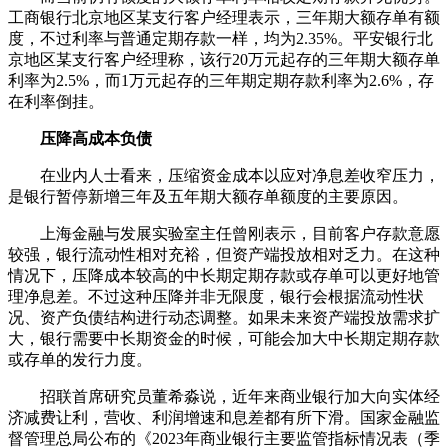
工商银行北京地区某支行客户经理表示，三年期大额存单有额
度，不过利率与普通定期存款一样，均为2.35%。平安银行北
京地区某支行客户经理称，该行20万元起存的三年期大额存单
利率为2.5%，而1万元起存的三年期定期存款利率为2.6%，存
在利率倒挂。
压降高成本负债
在业内人士看来，压缩资金成本以应对净息差收窄压力，
是银行暂停新增三年及五年期大额存单额度的主要原因。
上海金融与发展实验室主任曾刚表示，目前客户存款意愿
较强，银行流动性相对充裕，但资产端投放相对乏力。在这种
情况下，压降成本较高的中长期定期存款或存单可以更好地管
理净息差。不过这种压降并非无限度，银行会根据流动性状
况、资产负债结构进行动态调整。如果未来资产端投放需求扩
大，银行需要中长期资金的时候，可能会加大中长期定期存款
或存单的发行力度。
招联首席研究员董希淼说，近年来商业银行加大向实体经
济减费让利，营收、利润增速和息差都有所下滑。国家金融监
督管理总局公布的《2023年商业银行主要监管指标情况表（季