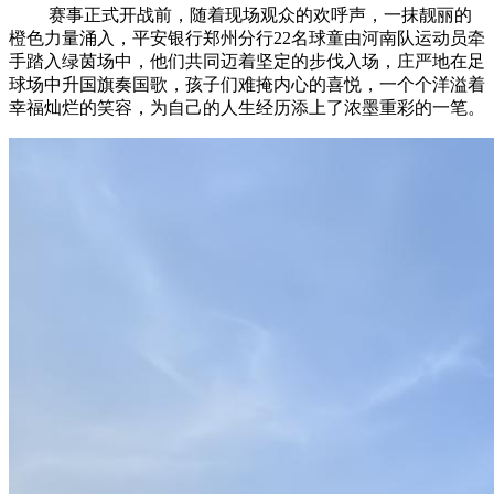
赛事正式开战前，随着现场观众的欢呼声，一抹靓丽的
橙色力量涌入，平安银行郑州分行22名球童由河南队运动员牵
手踏入绿茵场中，他们共同迈着坚定的步伐入场，庄严地在足
球场中升国旗奏国歌，孩子们难掩内心的喜悦，一个个洋溢着
幸福灿烂的笑容，为自己的人生经历添上了浓墨重彩的一笔。