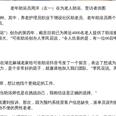
老年助浴员周洋（左一）在为老人助浴。受访者供图
工种。其中，养老护理员职业下增设社区助老员、老年助浴员两
员。
）创办的第四年，截至目前已为将近4000名老人提供了助浴
大。”可依助浴创办人李民花说，“令人欣喜的是，有一位00
他在湖北麻城老家给可依助浴抖音号发了一个留言，表达了想成
和力，是个非常好的苗子，就邀请他加入我们团队。”李民花说。
师，想让他找个更稳定的工作。
助浴师也是在挑战自己，我相信这是正确的选择。”
遭到投诉。那次，因为预约系统里客户信息缺失，派单员误判服
动不便的男性老者。