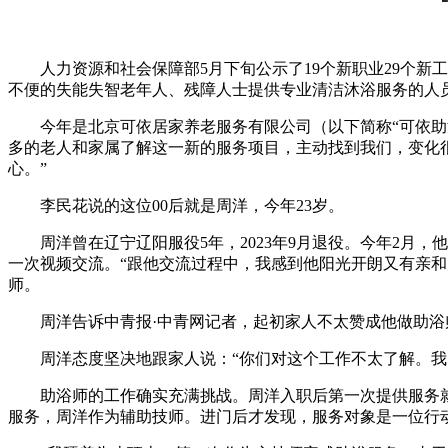
人力资源和社会保障部5月下旬公示了19个新职业29个新
不便的失能失智老年人、残障人士提供专业清洁沐浴服务的人
今年是北京可依居家养老服务有限公司（以下简称“可依助浴”
多的老人和家属了解这一新的服务项目，主动找到我们，变化很
心。”
李民花说的这位00后就是周洋，今年23岁。
周洋曾在辽宁辽阳服役5年，2023年9月退役。今年2月，
一次视频交流。“跟他交流过程中，我感到他阳光开朗又有亲
师。
周洋告诉中青报·中青网记者，起初家人不太赞成他做助浴
周洋态度坚决地跟家人说：“你们对这个工作不太了解。我当
助浴师的工作确实充满挑战。周洋入职后第一次提供服务就
服务，周洋作为辅助技师。进门后才发现，服务对象是一位行