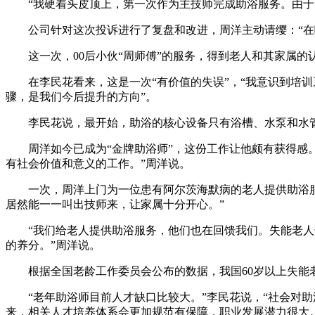
“我硬着头皮顶上，第一次作为主技师完成助浴服务。由于紧
公司针对这次投诉进行了复盘和改进，周洋主动请缨：“在哪
这一次，00后小伙“周师傅”的服务，得到老人和其家属的认
在李民花看来，这是一次“有价值的失误”，“我意识到培训
骤，是我们今后提升的方向”。
李民花说，最开始，助浴的核心设备只有浴槽、水泵和水管，现
周洋如今已成为“金牌助浴师”，这份工作让他颇有获得感。
有社会价值和意义的工作。”周洋说。
一次，周洋上门为一位患有阿尔茨海默病的老人提供助浴服务
居然能一一叫出技师来，让家属十分开心。”
“我们给老人提供助浴服务，他们也在回馈我们。失能老人长
的养分。”周洋说。
根据全国老龄工作委员会公布的数据，我国60岁以上失能老年
“老年助浴师目前人才缺口比较大。”李民花说，“社会对助
来，相关人才培养体系会更加规范有保障，职业发展潜力很大。