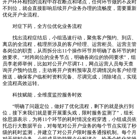
开户环环相扣的流程中存在断点和堵点，任何环节做的不及时
不到位，就会直接影响后续开户业务办理的流畅度，需要重新
优化开户全流程。
对症下药，全方位优化业务流程
找出流程症结后，小组迅速行动，聚焦客户预约、到店、
离店的全流程，梳理所涉及的客户经理、运营柜员、运营主管
各岗位的职责，从而拆分出11个操作环节并明确了各环节的时
效要求。“对跨岗位的业务节点，明确各岗位的协同要求”，组
员李老师举例，比如对公开户尽调T-1，网点运营人员每天查
询开户预约信息，主动将开户资料预审及尽调情况向客户经理
推送，确保客户临柜时资料完备、尽调完成，消除堵点，实现
全流程高效运转。
科技赋能，全维度监控服务时效
“明确了问题定位，做好了优化流程，剩下的就是执行到
位，接下来我们就是要开展重头戏，限时服务监测了”，组长
徐思源表示，为将11个环节的耗时情况全程穿透，小组成员依
托总行大数据平台，对每笔对公开户业务的每个节点实现了秒
级的耗时监测，并建立了对公开户限时服务通报机制。每个月
对于超时业务，小组成员协助网点分析堵点，给予个性化的操