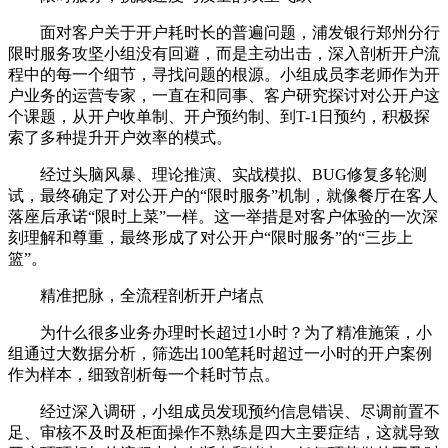
面对客户关于开户耗时长的普遍问题，浦发银行郑州分行
限时服务攻坚小组没有回避，而是主动出击，深入剖析开户流
程中的每一个细节，寻找问题的根源。小组成员李老师作为开
户业务的运营专家，一直在和同事、客户研究探讨对公开户这
个课题，从开户收单制、开户预约制、到T-1日预约，积极探
索了多种提升开户效率的模式。
经过头脑风暴、理论推演、实战模拟、BUG修复多轮测
试，最终确定了对公开户的“限时服务”机制，就像餐厅在客人
落座后承诺“限时上菜”一样。这一举措是对客户体验的一次深
刻理解和尊重，最终形成了对公开户“限时服务”的“三步上
篮”。
精准把脉，全流程剖析开户堵点
为什么很多业务办理时长超过1小时？为了精准施策，小
组通过大数据分析，筛选出100笔耗时超过一小时的开户案例
作为样本，细致剖析每一个耗时节点。
经过深入调研，小组成员发现预约信息错误、尽调前置不
足、审核不及时及柜面操作不熟练是四大主要症结，这就导致