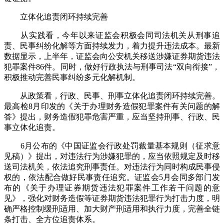
立体化追责闭环持续完善
从实践看，今年以来证监会积极会同司法机关从刑事追
责、民事纠纷化解等方面持续发力，着力提升违法成本。最新
数据显示，上半年，证监会向公安机关移送涉嫌证券期货违法
犯罪案件86件。同时，做好行政执法与刑事司法“双向衔接”，
积极推动完善民事纠纷多元化解机制。
从政策看，行政、民事、刑事立体化追责闭环持续完善。
最高检8月印发的《关于办理财务造假犯罪案件有关问题的解
答》提出，财务造假犯罪危害严重，应当坚持刑事、行政、民
事立体化追责。
6月公布的《中国证监会行政处罚裁量基本规则（征求意
见稿）》提出，对违法行为涉嫌犯罪的，应当依照规定及时移
送司法机关，依法追究刑事责任。对违法行为同时构成民事侵
权的，依法配合做好民事责任追究。证监会5月会同多部门发
布的《关于办理证券期货违法犯罪案件工作若干问题的意
见》，强化对财务造假等证券期货违法犯罪行为打击力度，明
确严格控制缓刑适用、加大财产刑适用和执行力度，完善全链
条打击、全方位追责体系。