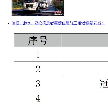
脑梗、肺炎、冠心病患者霸榜住院前三 看啥病最花钱？