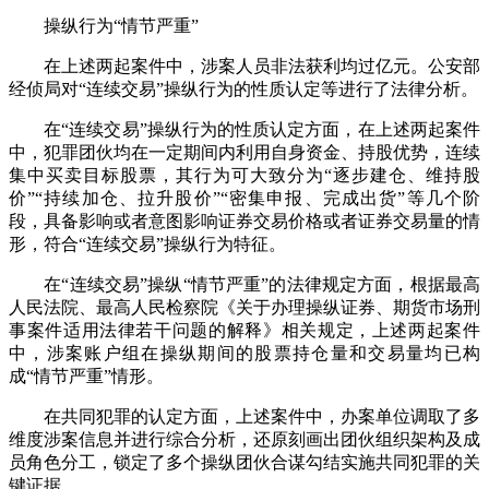
操纵行为“情节严重”
在上述两起案件中，涉案人员非法获利均过亿元。公安部
经侦局对“连续交易”操纵行为的性质认定等进行了法律分析。
在“连续交易”操纵行为的性质认定方面，在上述两起案件
中，犯罪团伙均在一定期间内利用自身资金、持股优势，连续
集中买卖目标股票，其行为可大致分为“逐步建仓、维持股
价”“持续加仓、拉升股价”“密集申报、完成出货”等几个阶
段，具备影响或者意图影响证券交易价格或者证券交易量的情
形，符合“连续交易”操纵行为特征。
在“连续交易”操纵“情节严重”的法律规定方面，根据最高
人民法院、最高人民检察院《关于办理操纵证券、期货市场刑
事案件适用法律若干问题的解释》相关规定，上述两起案件
中，涉案账户组在操纵期间的股票持仓量和交易量均已构
成“情节严重”情形。
在共同犯罪的认定方面，上述案件中，办案单位调取了多
维度涉案信息并进行综合分析，还原刻画出团伙组织架构及成
员角色分工，锁定了多个操纵团伙合谋勾结实施共同犯罪的关
键证据。