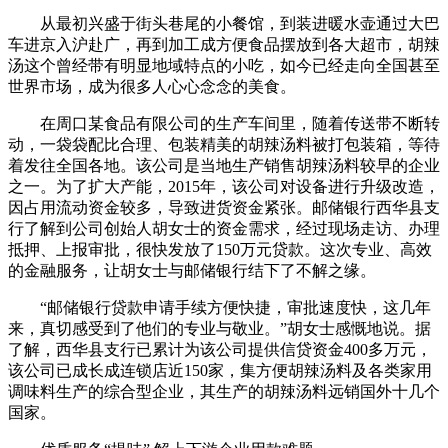
从最初兴盛于街头巷尾的小餐馆，到装进暖水壶通过大巴
车进京入沪赴广，再到加工成方便食品摆放到各大超市，胡辣
汤这个曾经带有明显地域特点的小吃，如今已经走向全国甚至
世界市场，成为很多人心心念念的美食。
在周口某食品有限公司的生产车间里，随着传送带不断转
动，一袋袋配比合理、包装精美的胡辣汤料被打包装箱，等待
着发往全国各地。该公司是当地生产销售胡辣汤料较早的企业
之一。为了扩大产能，2015年，该公司对设备进行升级改造，
因占用流动资金较多，导致进货资金紧张。邮储银行西华县支
行了解到公司创始人胡女士的资金需求，经过现场走访、办理
抵押、上报审批，很快发放了150万元贷款。这次专业、高效
的金融服务，让胡女士与邮储银行结下了不解之缘。
“邮储银行贷款申请手续方便快捷，审批速度快，这几年
来，真切感受到了他们的专业与敬业。”胡女士感慨地说。据
了解，西华县支行已累计为该公司提供信贷资金400多万元，
该公司已成长成连锁店近150家，集方便胡辣汤料及各类家用
调味料生产的综合型企业，其生产的胡辣汤料远销国外十几个
国家。