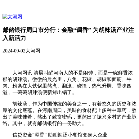
邮储银行周口市分行：金融“调香” 为胡辣汤产业注
入新活力
2024-09-02
大河网
大河网讯 清晨叫醒河南人的不是闹钟，而是一碗鲜香浓
郁的胡辣汤。微微的晨光里，八角、花椒、胡椒和面筋、牛
肉、粉条在大铁锅里熬煮、翻滚、碰撞，热气升腾、香味四
溢，一碗碗胡辣汤便新鲜出锅了。
胡辣汤，作为中国传统的美食之一，有着悠久的历史和浓
厚的文化底蕴。在河南周口，美味的食材配上多种中草药，熬
出了美味佳肴，熬出了致富密码，更熬出了振兴乡村的产业脉
络。其中，就有邮储银行的一份助力。
信贷资金“添香” 助胡辣汤小餐馆变身大企业