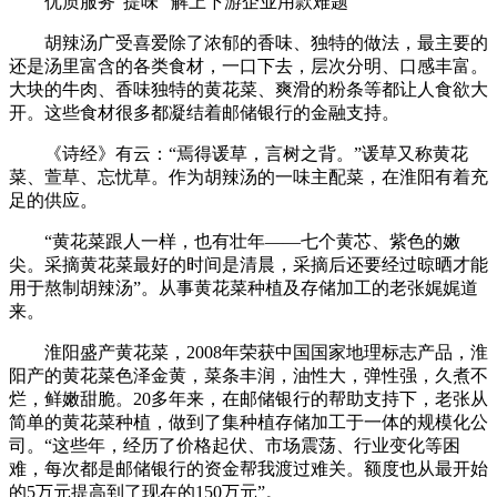
优质服务“提味” 解上下游企业用款难题
胡辣汤广受喜爱除了浓郁的香味、独特的做法，最主要的
还是汤里富含的各类食材，一口下去，层次分明、口感丰富。
大块的牛肉、香味独特的黄花菜、爽滑的粉条等都让人食欲大
开。这些食材很多都凝结着邮储银行的金融支持。
《诗经》有云：“焉得谖草，言树之背。”谖草又称黄花
菜、萱草、忘忧草。作为胡辣汤的一味主配菜，在淮阳有着充
足的供应。
“黄花菜跟人一样，也有壮年——七个黄芯、紫色的嫩
尖。采摘黄花菜最好的时间是清晨，采摘后还要经过晾晒才能
用于熬制胡辣汤”。从事黄花菜种植及存储加工的老张娓娓道
来。
淮阳盛产黄花菜，2008年荣获中国国家地理标志产品，淮
阳产的黄花菜色泽金黄，菜条丰润，油性大，弹性强，久煮不
烂，鲜嫩甜脆。20多年来，在邮储银行的帮助支持下，老张从
简单的黄花菜种植，做到了集种植存储加工于一体的规模化公
司。“这些年，经历了价格起伏、市场震荡、行业变化等困
难，每次都是邮储银行的资金帮我渡过难关。额度也从最开始
的5万元提高到了现在的150万元”。