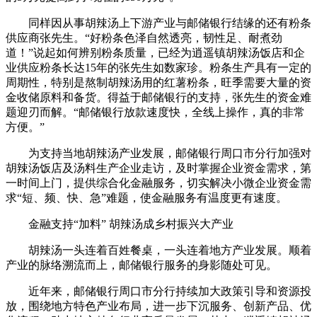
同样因从事胡辣汤上下游产业与邮储银行结缘的还有粉条
供应商张先生。“好粉条色泽自然透亮，韧性足、耐煮劲
道！”说起如何辨别粉条质量，已经为逍遥镇胡辣汤饭店和企
业供应粉条长达15年的张先生如数家珍。粉条生产具有一定的
周期性，特别是熬制胡辣汤用的红薯粉条，旺季需要大量的资
金收储原料和备货。得益于邮储银行的支持，张先生的资金难
题迎刃而解。“邮储银行放款速度快，全线上操作，真的非常
方便。”
为支持当地胡辣汤产业发展，邮储银行周口市分行加强对
胡辣汤饭店及汤料生产企业走访，及时掌握企业资金需求，第
一时间上门，提供综合化金融服务，切实解决小微企业资金需
求“短、频、快、急”难题，使金融服务有温度更有速度。
金融支持“加料” 胡辣汤成乡村振兴大产业
胡辣汤一头连着百姓餐桌，一头连着地方产业发展。顺着
产业的脉络溯流而上，邮储银行服务的身影随处可见。
近年来，邮储银行周口市分行持续加大政策引导和资源投
放，围绕地方特色产业布局，进一步下沉服务、创新产品、优