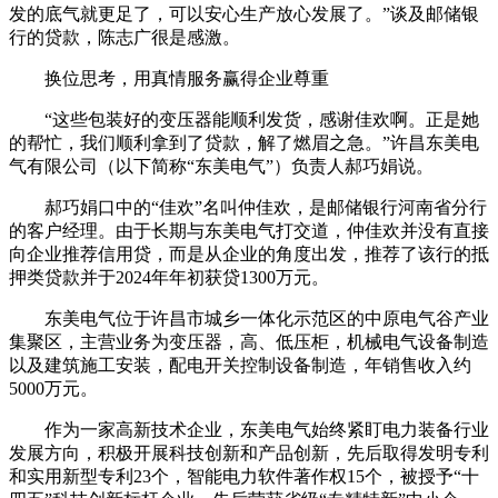
发的底气就更足了，可以安心生产放心发展了。”谈及邮储银
行的贷款，陈志广很是感激。
换位思考，用真情服务赢得企业尊重
“这些包装好的变压器能顺利发货，感谢佳欢啊。正是她
的帮忙，我们顺利拿到了贷款，解了燃眉之急。”许昌东美电
气有限公司（以下简称“东美电气”）负责人郝巧娟说。
郝巧娟口中的“佳欢”名叫仲佳欢，是邮储银行河南省分行
的客户经理。由于长期与东美电气打交道，仲佳欢并没有直接
向企业推荐信用贷，而是从企业的角度出发，推荐了该行的抵
押类贷款并于2024年年初获贷1300万元。
东美电气位于许昌市城乡一体化示范区的中原电气谷产业
集聚区，主营业务为变压器，高、低压柜，机械电气设备制造
以及建筑施工安装，配电开关控制设备制造，年销售收入约
5000万元。
作为一家高新技术企业，东美电气始终紧盯电力装备行业
发展方向，积极开展科技创新和产品创新，先后取得发明专利
和实用新型专利23个，智能电力软件著作权15个，被授予“十