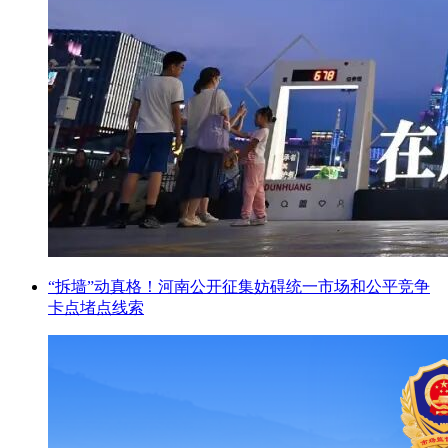
“拆墙”动真格！河南公开征集妨碍统一市场和公平竞争
卡点堵点线索