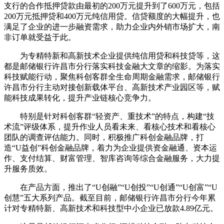
支行的合作抵押贷款由最初的200万元提升到了600万元，包括
200万元抵押贷和400万元纯信用贷。信贷额度的大幅提升，也
满足了企业的进一步融资需求，助力企业内外销市场扩大，南
非订单就受益于此。
为专精特新和高新技术企业提供纯信用贷和科技贷等，这
都是邮储银行许昌市分行落实科技金融大文章的缩影。为落实
科技赋能行动，聚焦科创客群全生命周期金融需求，邮储银行
许昌市分行主动对接创新载体平台、高新技术产业园区等，赋
能科技成果转化，提升产业链核心竞争力。
特别是针对科创客群“轻资产、重技术”的特点，构建“技
术流”评级体系，提升作业人员看未来、看核心技术和看核心
团队的调查评估能力。同时，积极推广科创金融品牌，打
造“U益创”科创金融品牌，着力为企业提供资金融通、资本运
作、支付结算、财富管理、智库咨询等综合金融服务，大力提
升服务质效。
在产品方面，推出了“U创融”“U创投”“U创通”“U创富”“U
创慧”五大系列产品。截至目前，邮储银行许昌市分行今年累
计对专精特新、高新技术和科技型中小企业已放款4.89亿元。