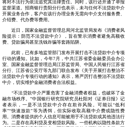
将对不法行为依法追究其法律责任。同时，该行还开通了举报
监督渠道。招商银行贵阳分行也表示，未与任何不法贷款中介
开展业务合作，客户在该行办理业务无需向中介支付服务费、
介绍费、代办费等费用。
近日，国家金融监督管理总局河北监管局发布《消费者风
险提示：防范不法贷款中介》，旨在警示消费者避免高额收
费、贷款骗局甚至洗钱诈骗等套路陷阱。
此前，已有多地监管部门发布开展打击不法贷款中介专项
行动的通知。比如，今年7月，中共江苏省委金融委员会办公
室、国家金融监督管理总局江苏监管局、中国人民银行江苏省
分行、江苏省公安厅等九部门联合发布《关于开展打击整治不
法贷款中介专项行动的通知》表示，将严厉打击整治不法贷款
中介，切实维护金融消费者合法权益。
“不法贷款中介严重危害了金融消费者权益，也破坏了金
融市场秩序。”中国银行研究院研究员杜阳对《证券日报》记
者表示，一是不法贷款中介存在欺诈风险。可能以“低利
率”“快速放款”等为诱饵，但实际收取高额中介费或隐性费
用。消费者提供的个人信息可能被用于不法贷款或其他违法行
为。二是存在高利贷及变相贷款风险。一些机构以隐性条款方