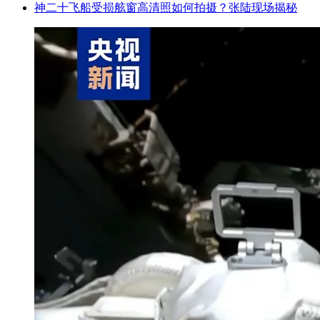
神二十飞船受损舷窗高清照如何拍摄？张陆现场揭秘