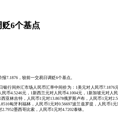
调贬6个基点
7.1876，较前一交易日调贬6个基点。
间外汇市场人民币汇率中间价为：1美元对人民币7.1876元，1欧
人民币4.5246元，1新西兰元对人民币4.1004元，1新加坡元对人
3马来西亚林吉特，人民币1元对13.8678俄罗斯卢布，人民币1元对2.5
8516匈牙利福林，人民币1元对0.56697波兰兹罗提，人民币1元
2.7952墨西哥比索，人民币1元对4.7202泰铢。