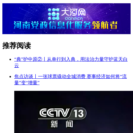
推荐阅读
“典”护中原②‌丨从单行到入典，用法治力量守护蓝天白
云
焦点访谈丨一张球票撬动全城消费 赛事经济如何将“流
量”变“增量”