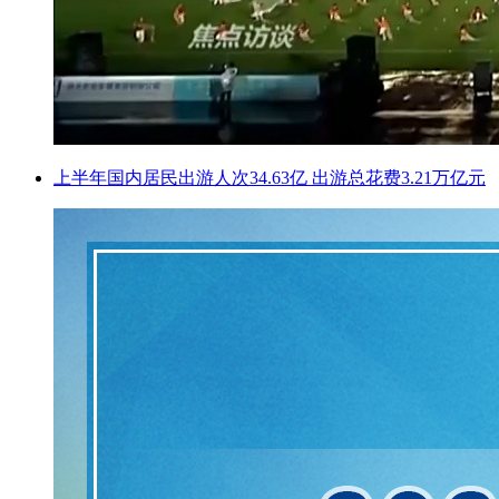
上半年国内居民出游人次34.63亿 出游总花费3.21万亿元