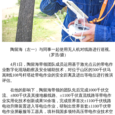
陶留海（左一）与同事一起使用无人机对线路进行巡视。
（罗浩/摄）
4月1日，陶留海带领团队成员运用基于激光点云的带电作
业数字化现场勘察及安全辅助技术，对位于山区的500千伏马
嵩Ⅱ线108号杆塔处带电作业的安全距离及进出等电位进行推演
评估。
在他的影响下，陶留海带领的团队先后完成1000千伏交
流、±800千伏及其接地极线路、±1100千伏直流线路等带电作
业实用化技术创新成果50余项，完成世界首次±1100千伏线路
电动升降装置进入等电位作业，研制出世界首套±1100千伏带
电作业屏蔽服等工器具，填补我国多项特高压带电作业技术空