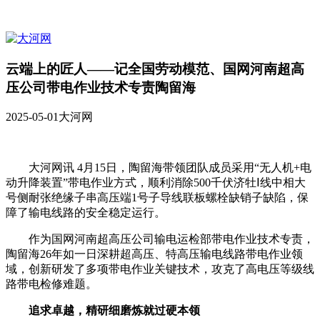
云端上的匠人——记全国劳动模范、国网河南超高
压公司带电作业技术专责陶留海
2025-05-01
大河网
大河网讯 4月15日，陶留海带领团队成员采用“无人机+电
动升降装置”带电作业方式，顺利消除500千伏济牡Ⅰ线中相大
号侧耐张绝缘子串高压端1号子导线联板螺栓缺销子缺陷，保
障了输电线路的安全稳定运行。
作为国网河南超高压公司输电运检部带电作业技术专责，
陶留海26年如一日深耕超高压、特高压输电线路带电作业领
域，创新研发了多项带电作业关键技术，攻克了高电压等级线
路带电检修难题。
追求卓越，精研细磨炼就过硬本领