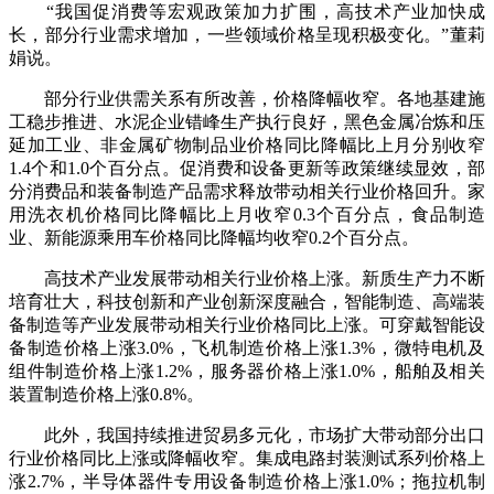
“我国促消费等宏观政策加力扩围，高技术产业加快成
长，部分行业需求增加，一些领域价格呈现积极变化。”董莉
娟说。
部分行业供需关系有所改善，价格降幅收窄。各地基建施
工稳步推进、水泥企业错峰生产执行良好，黑色金属冶炼和压
延加工业、非金属矿物制品业价格同比降幅比上月分别收窄
1.4个和1.0个百分点。促消费和设备更新等政策继续显效，部
分消费品和装备制造产品需求释放带动相关行业价格回升。家
用洗衣机价格同比降幅比上月收窄0.3个百分点，食品制造
业、新能源乘用车价格同比降幅均收窄0.2个百分点。
高技术产业发展带动相关行业价格上涨。新质生产力不断
培育壮大，科技创新和产业创新深度融合，智能制造、高端装
备制造等产业发展带动相关行业价格同比上涨。可穿戴智能设
备制造价格上涨3.0%，飞机制造价格上涨1.3%，微特电机及
组件制造价格上涨1.2%，服务器价格上涨1.0%，船舶及相关
装置制造价格上涨0.8%。
此外，我国持续推进贸易多元化，市场扩大带动部分出口
行业价格同比上涨或降幅收窄。集成电路封装测试系列价格上
涨2.7%，半导体器件专用设备制造价格上涨1.0%；拖拉机制