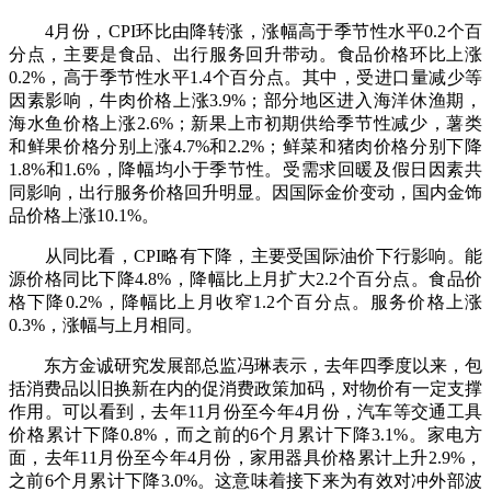
4月份，CPI环比由降转涨，涨幅高于季节性水平0.2个百
分点，主要是食品、出行服务回升带动。食品价格环比上涨
0.2%，高于季节性水平1.4个百分点。其中，受进口量减少等
因素影响，牛肉价格上涨3.9%；部分地区进入海洋休渔期，
海水鱼价格上涨2.6%；新果上市初期供给季节性减少，薯类
和鲜果价格分别上涨4.7%和2.2%；鲜菜和猪肉价格分别下降
1.8%和1.6%，降幅均小于季节性。受需求回暖及假日因素共
同影响，出行服务价格回升明显。因国际金价变动，国内金饰
品价格上涨10.1%。
从同比看，CPI略有下降，主要受国际油价下行影响。能
源价格同比下降4.8%，降幅比上月扩大2.2个百分点。食品价
格下降0.2%，降幅比上月收窄1.2个百分点。服务价格上涨
0.3%，涨幅与上月相同。
东方金诚研究发展部总监冯琳表示，去年四季度以来，包
括消费品以旧换新在内的促消费政策加码，对物价有一定支撑
作用。可以看到，去年11月份至今年4月份，汽车等交通工具
价格累计下降0.8%，而之前的6个月累计下降3.1%。家电方
面，去年11月份至今年4月份，家用器具价格累计上升2.9%，
之前6个月累计下降3.0%。这意味着接下来为有效对冲外部波