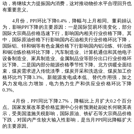
动，将继续大力提振国内消费，这对推动物价水平合理回升也
有重要意义。
4月份，PPI环比下降0.4%，降幅与上月相同。董莉娟认
为，影响PPI下降的主要原因：一是国际贸易环境变化，部分
国际大宗商品价格迅速下行，影响国内相关行业价格下降。其
中，国际原油价格下行影响国内石油相关行业价格环比下降，
国际铝、锌和铜等有色金属价格下行影响国内铝冶炼、锌冶炼
和铜冶炼价格环比下降，汽车制造业、计算机通信和其他电子
设备制造业、家具制造业、金属制品业等部分出口行业价格环
比下降。二是国内部分能源价格季节性下降。北方供暖全面结
束，煤炭需求进入传统淡季，煤炭开采和洗选业、煤炭加工价
格环比均下降3.3%。新能源发电成本低、替代作用强，加之
风力发电出力增加，电力热力生产和供应业价格环比下降
0.3%。
4月份，PPI同比下降2.7%，降幅比上月扩大0.2个百分
点。国家发展改革委价格监测中心分析预测处副处长何晓英表
示，受美国滥施关税影响，国际原油、铁矿石等大宗商品价格
下跌，对国内产生较大输入性影响，是当月PPI同比降幅扩大
的主要原因。