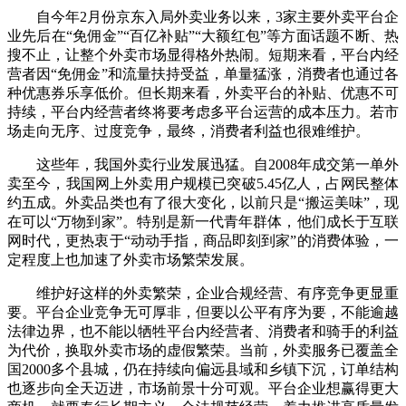
自今年2月份京东入局外卖业务以来，3家主要外卖平台企
业先后在“免佣金”“百亿补贴”“大额红包”等方面话题不断、热
搜不止，让整个外卖市场显得格外热闹。短期来看，平台内经
营者因“免佣金”和流量扶持受益，单量猛涨，消费者也通过各
种优惠券乐享低价。但长期来看，外卖平台的补贴、优惠不可
持续，平台内经营者终将要考虑多平台运营的成本压力。若市
场走向无序、过度竞争，最终，消费者利益也很难维护。
这些年，我国外卖行业发展迅猛。自2008年成交第一单外
卖至今，我国网上外卖用户规模已突破5.45亿人，占网民整体
约五成。外卖品类也有了很大变化，以前只是“搬运美味”，现
在可以“万物到家”。特别是新一代青年群体，他们成长于互联
网时代，更热衷于“动动手指，商品即刻到家”的消费体验，一
定程度上也加速了外卖市场繁荣发展。
维护好这样的外卖繁荣，企业合规经营、有序竞争更显重
要。平台企业竞争无可厚非，但要以公平有序为要，不能逾越
法律边界，也不能以牺牲平台内经营者、消费者和骑手的利益
为代价，换取外卖市场的虚假繁荣。当前，外卖服务已覆盖全
国2000多个县城，仍在持续向偏远县域和乡镇下沉，订单结构
也逐步向全天迈进，市场前景十分可观。平台企业想赢得更大