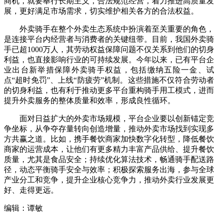
商机，就要奉行长期主义，合法规范经营，着力推进高质量发
展，更好满足市场需求，切实维护相关各方的合法权益。
外卖骑手在整个外卖生态系统中扮演着至关重要的角色，
是连接平台内经营者与消费者的关键纽带。目前，我国外卖骑
手已超1000万人，其劳动权益保障问题不仅关系到他们的切身
利益，也直接影响行业的可持续发展。今年以来，已有平台企
业出台新举措保障外卖骑手权益，包括缴纳五险一金、试
点“超时免罚”、上线“防疲劳”机制。这些措施不仅符合劳动者
的切身利益，也有利于推动更多平台重构骑手用工模式，进而
提升外卖服务的整体质量和效率，形成良性循环。
面对日益扩大的外卖市场规模，平台企业要以创新锚定竞
争坐标，从争夺存量转向创造增量，推动外卖市场找到实现多
方共赢之道。比如，携手餐饮商家加快数字化转型，降低餐饮
商家的运营成本，让他们有更多精力丰富产品供给、提升餐饮
质量，尤其是食品安全；持续优化算法技术，畅通骑手配送路
径，动态平衡骑手安全与效率；积极探索服务出海，参与全球
产业分工和竞争，提升企业核心竞争力，推动外卖行业发展更
好、走得更远。
编辑：谭敏