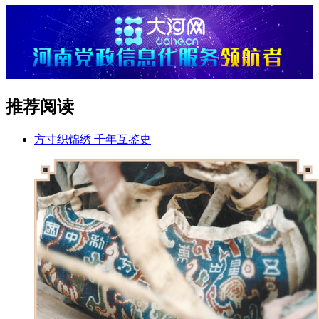
推荐阅读
方寸织锦绣 千年互鉴史