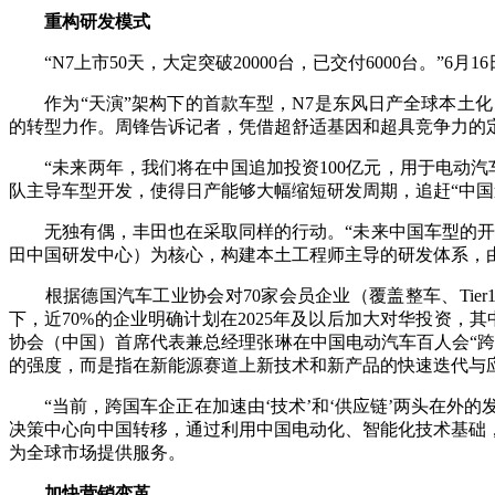
重构研发模式
“N7上市50天，大定突破20000台，已交付6000台。”6月
作为“天演”架构下的首款车型，N7是东风日产全球本土化
的转型力作。周锋告诉记者，凭借超舒适基因和超具竞争力的定
“未来两年，我们将在中国追加投资100亿元，用于电动汽
队主导车型开发，使得日产能够大幅缩短研发周期，追赶“中国
无独有偶，丰田也在采取同样的行动。“未来中国车型的开发
田中国研发中心）为核心，构建本土工程师主导的研发体系，
根据德国汽车工业协会对70家会员企业（覆盖整车、Tier
下，近70%的企业明确计划在2025年及以后加大对华投资，其
协会（中国）首席代表兼总经理张琳在中国电动汽车百人会“跨
的强度，而是指在新能源赛道上新技术和新产品的快速迭代与应
“当前，跨国车企正在加速由‘技术’和‘供应链’两头在外的
决策中心向中国转移，通过利用中国电动化、智能化技术基础
为全球市场提供服务。
加快营销变革