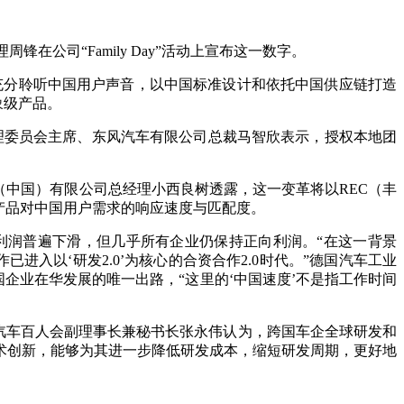
在公司“Family Day”活动上宣布这一数字。
充分聆听中国用户声音，以中国标准设计和依托中国供应链打造
象级产品。
理委员会主席、东风汽车有限公司总裁马智欣表示，授权本地团
中国）有限公司总经理小西良树透露，这一变革将以REC（丰
产品对中国用户需求的响应速度与匹配度。
华利润普遍下滑，但几乎所有企业仍保持正向利润。“在这一背景
进入以‘研发2.0’为核心的合资合作2.0时代。”德国汽车工业
企业在华发展的唯一出路，“这里的‘中国速度’不是指工作时间
动汽车百人会副理事长兼秘书长张永伟认为，跨国车企全球研发和
术创新，能够为其进一步降低研发成本，缩短研发周期，更好地