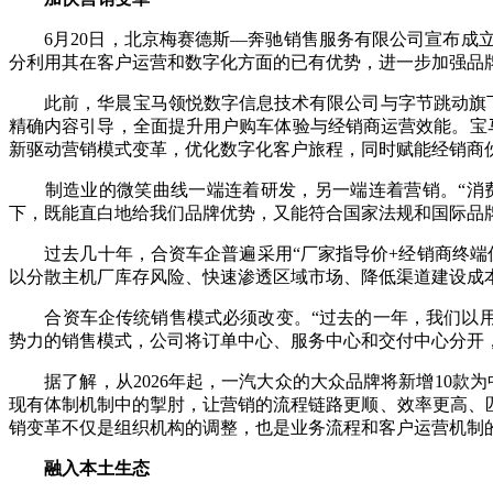
6月20日，北京梅赛德斯—奔驰销售服务有限公司宣布成立
分利用其在客户运营和数字化方面的已有优势，进一步加强品
此前，华晨宝马领悦数字信息技术有限公司与字节跳动旗下云
精确内容引导，全面提升用户购车体验与经销商运营效能。宝
新驱动营销模式变革，优化数字化客户旅程，同时赋能经销商
制造业的微笑曲线一端连着研发，另一端连着营销。“消费
下，既能直白地给我们品牌优势，又能符合国家法规和国际品
过去几十年，合资车企普遍采用“厂家指导价+经销商终端优
以分散主机厂库存风险、快速渗透区域市场、降低渠道建设成
合资车企传统销售模式必须改变。“过去的一年，我们以用户
势力的销售模式，公司将订单中心、服务中心和交付中心分开
据了解，从2026年起，一汽大众的大众品牌将新增10款
现有体制机制中的掣肘，让营销的流程链路更顺、效率更高、
销变革不仅是组织机构的调整，也是业务流程和客户运营机制
融入本土生态