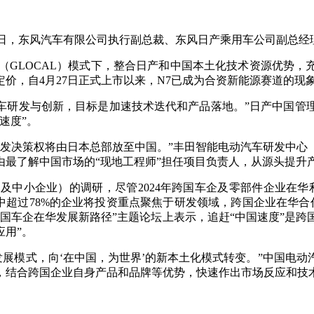
16日，东风汽车有限公司执行副总裁、东风日产乘用车公司副总经理周锋
（GLOCAL）模式下，整合日产和中国本土化技术资源优势，
价，自4月27日正式上市以来，N7已成为合资新能源赛道的现
车研发与创新，目标是加速技术迭代和产品落地。”日产中国管
速度”。
决策权将由日本总部放至中国。”丰田智能电动汽车研发中心（
由最了解中国市场的“现地工程师”担任项目负责人，从源头提升
1及中小企业）的调研，尽管2024年跨国车企及零部件企业在
中超过78%的企业将投资重点聚焦于研发领域，跨国企业在华合作已
国车企在华发展新路径”主题论坛上表示，追赶“中国速度”是跨国
用”。
发展模式，向‘在中国，为世界’的新本土化模式转变。”中国电
，结合跨国企业自身产品和品牌等优势，快速作出市场反应和技