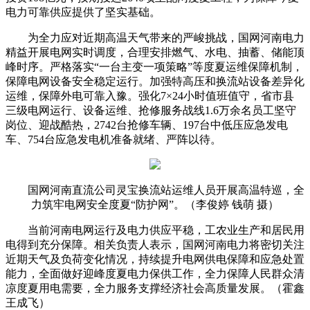
电力可靠供应提供了坚实基础。
为全力应对近期高温天气带来的严峻挑战，国网河南电力
精益开展电网实时调度，合理安排燃气、水电、抽蓄、储能顶
峰时序。严格落实“一台主变一项策略”等度夏运维保障机制，
保障电网设备安全稳定运行。加强特高压和换流站设备差异化
运维，保障外电可靠入豫。强化7×24小时值班值守，省市县
三级电网运行、设备运维、抢修服务战线1.6万余名员工坚守
岗位、迎战酷热，2742台抢修车辆、197台中低压应急发电
车、754台应急发电机准备就绪、严阵以待。
国网河南直流公司灵宝换流站运维人员开展高温特巡，全
力筑牢电网安全度夏“防护网”。（李俊婷 钱萌 摄）
当前河南电网运行及电力供应平稳，工农业生产和居民用
电得到充分保障。相关负责人表示，国网河南电力将密切关注
近期天气及负荷变化情况，持续提升电网供电保障和应急处置
能力，全面做好迎峰度夏电力保供工作，全力保障人民群众清
凉度夏用电需要，全力服务支撑经济社会高质量发展。（霍鑫
王成飞）