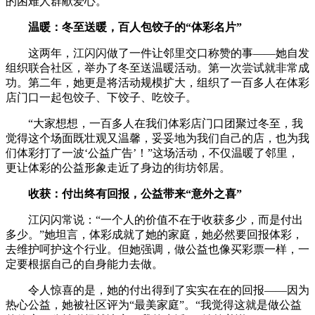
的困难人群献爱心。
温暖：冬至送暖，百人包饺子的“体彩名片”
这两年，江闪闪做了一件让邻里交口称赞的事——她自发
组织联合社区，举办了冬至送温暖活动。第一次尝试就非常成
功。第二年，她更是将活动规模扩大，组织了一百多人在体彩
店门口一起包饺子、下饺子、吃饺子。
“大家想想，一百多人在我们体彩店门口团聚过冬至，我
觉得这个场面既壮观又温馨，妥妥地为我们自己的店，也为我
们体彩打了一波‘公益广告’！”这场活动，不仅温暖了邻里，
更让体彩的公益形象走近了身边的街坊邻居。
收获：付出终有回报，公益带来“意外之喜”
江闪闪常说：“一个人的价值不在于收获多少，而是付出
多少。”她坦言，体彩成就了她的家庭，她必然要回报体彩，
去维护呵护这个行业。但她强调，做公益也像买彩票一样，一
定要根据自己的自身能力去做。
令人惊喜的是，她的付出得到了实实在在的回报——因为
热心公益，她被社区评为“最美家庭”。“我觉得这就是做公益