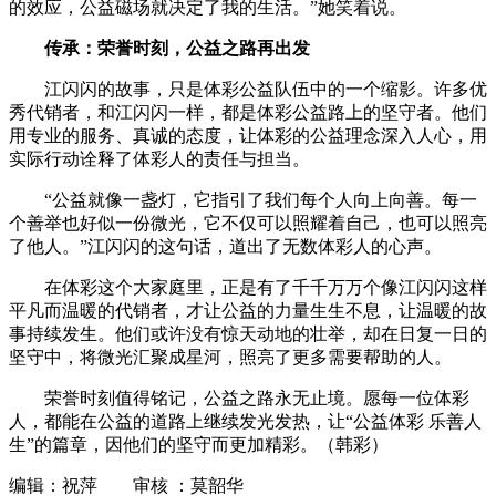
的效应，公益磁场就决定了我的生活。”她笑着说。
传承：荣誉时刻，公益之路再出发
江闪闪的故事，只是体彩公益队伍中的一个缩影。许多优
秀代销者，和江闪闪一样，都是体彩公益路上的坚守者。他们
用专业的服务、真诚的态度，让体彩的公益理念深入人心，用
实际行动诠释了体彩人的责任与担当。
“公益就像一盏灯，它指引了我们每个人向上向善。每一
个善举也好似一份微光，它不仅可以照耀着自己，也可以照亮
了他人。”江闪闪的这句话，道出了无数体彩人的心声。
在体彩这个大家庭里，正是有了千千万万个像江闪闪这样
平凡而温暖的代销者，才让公益的力量生生不息，让温暖的故
事持续发生。他们或许没有惊天动地的壮举，却在日复一日的
坚守中，将微光汇聚成星河，照亮了更多需要帮助的人。
荣誉时刻值得铭记，公益之路永无止境。愿每一位体彩
人，都能在公益的道路上继续发光发热，让“公益体彩 乐善人
生”的篇章，因他们的坚守而更加精彩。（韩彩）
编辑：祝萍 审核 ：莫韶华