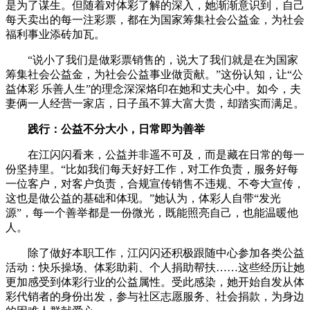
是为了谋生。但随着对体彩了解的深入，她渐渐意识到，自己
每天卖出的每一注彩票，都在为国家筹集社会公益金，为社会
福利事业添砖加瓦。
“说小了我们是做彩票销售的，说大了我们就是在为国家
筹集社会公益金，为社会公益事业做贡献。”这份认知，让“公
益体彩 乐善人生”的理念深深烙印在她和丈夫心中。如今，夫
妻俩一人经营一家店，日子虽不算大富大贵，却踏实而满足。
践行：公益不分大小，日常即为善举
在江闪闪看来，公益并非遥不可及，而是藏在日常的每一
份坚持里。“比如我们每天好好工作，对工作负责，服务好每
一位客户，对客户负责，合规宣传销售不违规、不夸大宣传，
这也是做公益的基础和体现。”她认为，体彩人自带“发光
源”，每一个善举都是一份微光，既能照亮自己，也能温暖他
人。
除了做好本职工作，江闪闪还积极跟随中心参加各类公益
活动：快乐操场、体彩助莉、个人捐助帮扶……这些经历让她
更加感受到体彩行业的公益属性。受此感染，她开始自发从体
彩代销者的身份出发，参与社区志愿服务、社会捐款，为身边