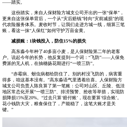
——踏实。
这份踏实，来自人保财险方城支公司开出的一张“保单”，
更来自这张保单背后，一个从“灾后赔钱”转向“灾前减损”的现
代农险服务体系。麦收时节，让我们走进方城一线，细算三笔
账，看这一抹“人保红”如何守护万亩金黄。
减损账：1块钱投入，防住15%的损失
高东淼今年种了40多亩小麦，是人保财险第二年的老客
户。说起今年的长势，他反复提到一个词：“飞防”——人保免
费派的无人机，在抽穗扬花期进行“一喷三防”。
“赤霉病、蚜虫病都给防住了。别的村没飞防的，病害重
得多，咱这基本没有。”高东淼语气里透着欣喜。人保财险方
城支公司负责人陈良算了第一笔账：公司对山区、丘陵、低洼
地区常态化开展“一喷三防”、排涝预警、抢收等举措，实现防
损降损15%至20%。“过去只算‘赔付账’，现在要算‘综合账’。
花小钱防大灾，粮食保住了，产能稳了，这笔大账才是关
键。”