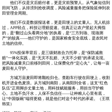
他们不仅是灾后赔付者，更是灾前预警人。从气象短信到
田间飞防，从排涝到抢收调度，风险减量服务把保险延伸到农
田管理全周期。
他们不仅是数据报送者，更是田埂上的丈量人。无人机掠
过，APP轻点，科技让理赔提速。但真正让农户竖起大拇指
的，是“翻过山头看两分地”的执着，是“三方到场、现场测
产”的较真——他们守护的，是国家粮食安全底线，是农民对
土地的信仰。
95%投保率背后，是三级财政合力托举，是“保防减救
赔”一体化实践，是“无灾不乱赔、大灾不少赔”的承诺兑现。
把风险减量关口前移到田间，让保费化作“定心丸”，让每一亩
麦田有人守护。
方城万亩麦田即将颗粒归仓。查勘车行驶在田埂上，收割
机开进金色麦浪。从方城到南阳，从南阳到全省，这支“红色
队伍”正用脚步丈量土地，用科技赋能服务，用担当守护粮
心。土地不负汗水，人保不负信任——让种粮人心里有底，
让“中国饭碗”端得更稳，就是他们对这个时代的承诺。（王琪
韩笑）