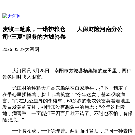
麦收三笔账，一诺护粮仓——人保财险河南分公
司“三夏”服务的方城答卷
2026-05-29
大河网
大河网讯 5月28日，南阳市方城县杨集镇的麦田里，两种
景象同时映入眼帘。
尤庄村的种粮大户高东淼站在自家地头，掐下一穗麦子，
在手心里揉搓着，脸上带着笑意：“今年这麦，基本没啥病
害。”而在几公里外的李楼村，60多岁的老农张雷英看着地里
发白发黄的麦秆，神情却没有想象中的焦虑：“今年这丘陵
地，病害重，一亩能打三四百斤就不错了。不过也不怕，有保
险兜底。”
一个盼收成，一个等理赔。两副面孔背后，是同一种表情