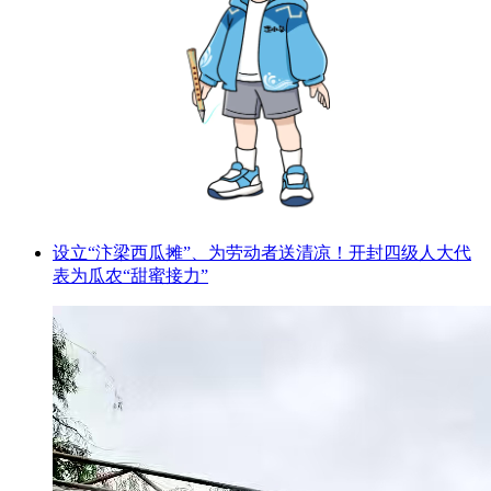
设立“汴梁西瓜摊”、为劳动者送清凉！开封四级人大代
表为瓜农“甜蜜接力”