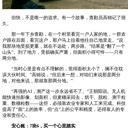
但快，不是唯一的追求。有一个故事，查勘员高锦记了很
久。
那一年下乡查勘，在一个村里看完一户人家的地，一群农
户跟在后面，看完这户，那户马上拉着他往自己地里走。“说
我那块地受损更重，就在不远处，两步路。”结果是“翻了一个
山头”。到了地方，受损确实严重，但面积小得可怜——只有
两分地。
“当时心里是有点不理解的，觉得面积太小了，搁不住耽
误大伙时间。”高锦说，“但后来一想，对咱们来说那是两分
地，对他来说，那就靠那两分地。”
“再强的AI，测产这一步永远省不了。”王朝阳说。无人机
能快速拍影像、划面积，但麦穗采回去，烘干、脱粒、测千粒
重、数穗粒数——这些，必须靠农业专家和人工来完成。科技
提高了“面”上的效率，但“点”上的公平和精度，还得靠人的专
业和责任心。
安心账：7块6，买一个心里踏实