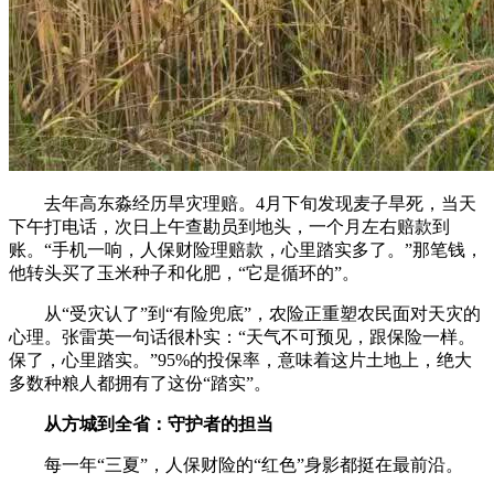
去年高东淼经历旱灾理赔。4月下旬发现麦子旱死，当天
下午打电话，次日上午查勘员到地头，一个月左右赔款到
账。“手机一响，人保财险理赔款，心里踏实多了。”那笔钱，
他转头买了玉米种子和化肥，“它是循环的”。
从“受灾认了”到“有险兜底”，农险正重塑农民面对天灾的
心理。张雷英一句话很朴实：“天气不可预见，跟保险一样。
保了，心里踏实。”95%的投保率，意味着这片土地上，绝大
多数种粮人都拥有了这份“踏实”。
从方城到全省：守护者的担当
每一年“三夏”，人保财险的“红色”身影都挺在最前沿。