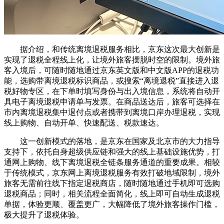
据介绍，和传统离境退税服务相比，京东这次最大创新是
实现了退税全程线上化，让境外旅客摆脱时空的限制。境外旅
客入境后，可随时随地通过京东英文版和中文版APP的退税功
能，选购带离境退税标识商品，或搜索“离境退税”直接进入退
税好物专区，在下单时填写身份与出入境信息，系统将自动开
具电子离境退税申请单与发票。在商品送达后，旅客可选择在
市内离境退税集中退付点或者携带到离境口岸办理退税，实现
线上购物、自动开单、快速配送、税款速达。
这一创新模式的落地，是京东在国家及北京市的大力指导
支持下，依托自身超级供应链和强大的线上基础设施优势，打
通网上购物、线下离境退税全链条服务通道的重要成果。相较
于传统模式，京东网上离境退税服务有效打破地域限制，境外
旅客无需前往线下指定退税商店，随时随地通过手机即可选购
退税商品；同时，相关流程全面简化，线上即可自动生成退税
单据，体验更顺、覆盖更广，大幅降低了境外旅客操作门槛，
极大提升了退税体验。