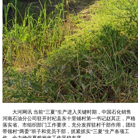
大河网讯 当前“三夏”生产进入关键时期，中国石化销售
河南石油分公司驻开封杞县东十里铺村第一书记赵其正，严格
落实省、市组织部门工作要求，充分发挥驻村干部作用，团结
带领村“两委”班子和党员干部，抓紧抓实“三夏”生产各项工
作，全力确保夏粮抢收工作平稳有序。