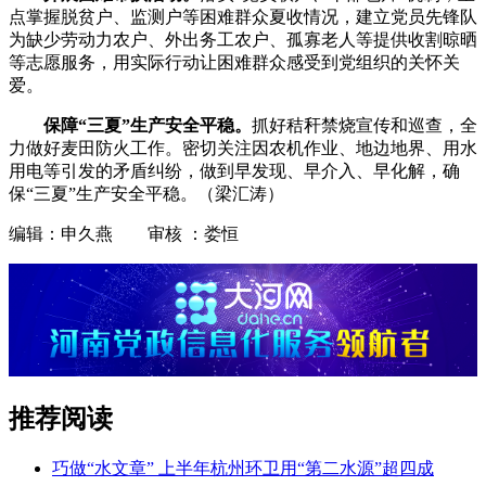
点掌握脱贫户、监测户等困难群众夏收情况，建立党员先锋队
为缺少劳动力农户、外出务工农户、孤寡老人等提供收割晾晒
等志愿服务，用实际行动让困难群众感受到党组织的关怀关
爱。
保障“三夏”生产安全平稳。
抓好秸秆禁烧宣传和巡查，全
力做好麦田防火工作。密切关注因农机作业、地边地界、用水
用电等引发的矛盾纠纷，做到早发现、早介入、早化解，确
保“三夏”生产安全平稳。（梁汇涛）
编辑：申久燕 审核 ：娄恒
推荐阅读
巧做“水文章” 上半年杭州环卫用“第二水源”超四成